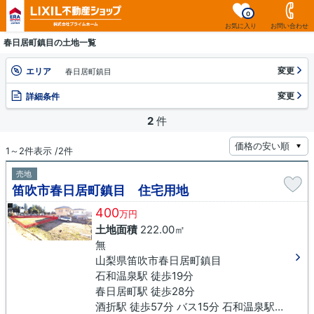
0
お気に入り
お問い合わせ
春日居町鎮目の土地一覧
変更
エリア
春日居町鎮目
変更
詳細条件
2
件
1～2件表示 /2件
売地
笛吹市春日居町鎮目 住宅用地
400
万円
土地面積
222.00㎡
無
山梨県笛吹市春日居町鎮目
石和温泉駅 徒歩19分
春日居町駅 徒歩28分
酒折駅 徒歩57分 バス15分 石和温泉駅下車 徒歩19分