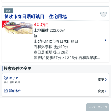
売地
笛吹市春日居町鎮目 住宅用地
NEW
400
万円
土地面積
222.00㎡
無
山梨県笛吹市春日居町鎮目
石和温泉駅 徒歩19分
春日居町駅 徒歩28分
酒折駅 徒歩57分 バス15分 石和温泉駅下車 徒歩19分
検索条件の変更
エリア
変更
春日居町鎮目
詳細条件
変更
ページトップ