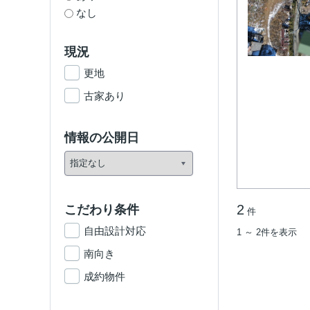
なし
現況
更地
古家あり
情報の公開日
2
こだわり条件
件
自由設計対応
1 ～ 2件を表示
南向き
成約物件