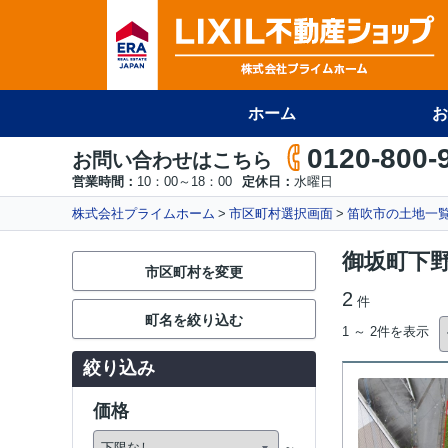
ホーム
お
0120-800-
お問い合わせはこちら
営業時間：
10：00～18：00
定休日：
水曜日
株式会社プライムホーム
市区町村選択画面
笛吹市の土地一
御坂町下
市区町村を変更
2
件
町名を絞り込む
1 ～ 2件を表示
絞り込み
価格