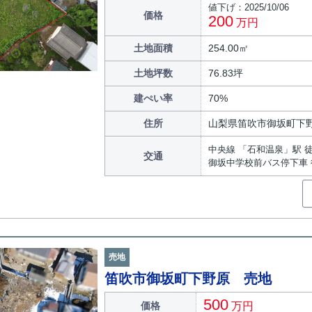
値下げ：2025/10/06
価格
200
万円
土地面積
254.00㎡
土地坪数
76.83坪
建ぺい率
70%
住所
山梨県笛吹市御坂町下
中央線 「石和温泉」駅 徒
交通
御坂中学校前バス停下車 
売地
笛吹市御坂町下野原 売地
500
価格
万円