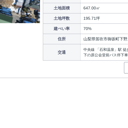
土地面積
647.00㎡
土地坪数
195.71坪
建ぺい率
70%
住所
山梨県笛吹市御坂町下野
中央線 「石和温泉」駅 徒
交通
下の原公会堂前バス停下車