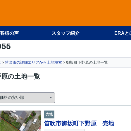
客様の声
スタッフ紹介
ERAと
955
覧
笛吹市の詳細エリアから土地検索
御坂町下野原の土地一覧
野原の土地一覧
売地
笛吹市御坂町下野原 売地