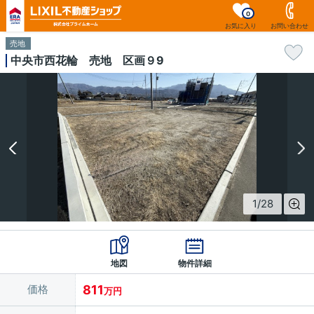
0
お気に入り
お問い合わせ
売地
中央市西花輪 売地 区画９9
1
/
28
地図
物件詳細
価格
811
万円