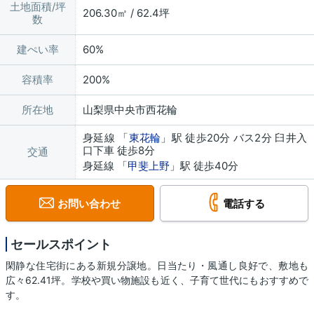
土地面積/坪
206.30㎡ / 62.4坪
数
建ぺい率
60%
容積率
200%
所在地
山梨県中央市西花輪
身延線 「
東花輪
」駅 徒歩20分 バス2分 臼井入
口下車 徒歩8分
交通
身延線 「
甲斐上野
」駅 徒歩40分
お問い合わせ
電話する
セールスポイント
閑静な住宅街にある新規分譲地。日当たり・風通し良好で、敷地も
広々62.41坪。学校や買い物施設も近く、子育て世代にもおすすめで
す。