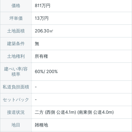
価格
811万円
坪単価
13万円
土地面積
206.30㎡
建築条件
無
土地権利
所有権
建ぺい率/容
60%/ 200%
積率
私道負担面積
セットバック
接道状況
二方 (西側 公道4.1m) (南東側 公道4.0m)
地目
雑種地