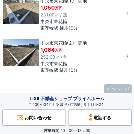
中央市東花輪① 売地
1,050
万円
231.00㎡ / 無
中央市
東花輪
東花輪駅 徒歩10分
中央市東花輪② 売地
1,064
万円
252.00㎡ / 無
中央市
東花輪
東花輪駅 徒歩10分
ページトップ
LIXIL不動産ショップ プライムホーム
〒400-0047 山梨県甲府市徳行３丁目4-24
お問い合わせ
電話する
営業時間
10：00～18：00