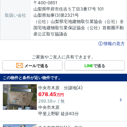
〒400-0851
山梨県甲府市住吉５丁目3番17号 101
取扱い会社
山梨県知事(3)第2321号
（公社）山梨県宅地建物取引業協会（公社）全
国宅地建物取引業保証協会（公社）首都圏不動
産公正取引協議会
情報の見方
ご家族やご友人に共有できます。
メールで送る
LINE
で送る
この物件と条件が近い物件です。
中央市木原 分譲地④
678.45
万円
299.38㎡ / 無
中央市
木原
甲斐上野駅 徒歩63分