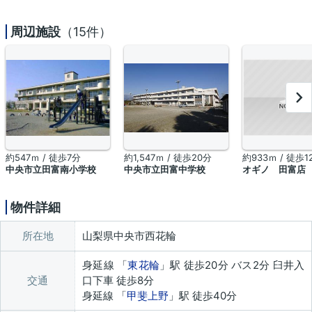
周辺施設
（15件）
約547ｍ / 徒歩7分
約1,547ｍ / 徒歩20分
約933ｍ / 徒歩1
中央市立田富南小学校
中央市立田富中学校
オギノ 田富店
物件詳細
所在地
山梨県中央市西花輪
身延線 「
東花輪
」駅 徒歩20分 バス2分 臼井入
交通
口下車 徒歩8分
身延線 「
甲斐上野
」駅 徒歩40分