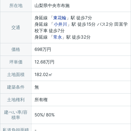
所在地
山梨県中央市布施
身延線 「
東花輪
」駅 徒歩7分
身延線 「
小井川
」駅 徒歩15分 バス2分 田富学
交通
校下車 徒歩7分
身延線 「
常永
」駅 徒歩32分
価格
698万円
坪単価
12.68万円
土地面積
182.02㎡
建築条件
無
土地権利
所有権
建ぺい率/容
50%/ 80%
積率
私道負担面積