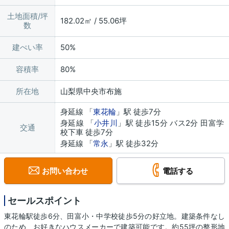
土地面積/坪
182.02㎡ / 55.06坪
数
建ぺい率
50%
容積率
80%
所在地
山梨県中央市布施
身延線 「
東花輪
」駅 徒歩7分
身延線 「
小井川
」駅 徒歩15分 バス2分 田富学
交通
校下車 徒歩7分
身延線 「
常永
」駅 徒歩32分
お問い合わせ
電話する
セールスポイント
東花輪駅徒歩6分、田富小・中学校徒歩5分の好立地。建築条件なし
のため、お好きなハウスメーカーで建築可能です。約55坪の整形地