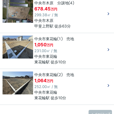
中央市木原 分譲地④
678.45
万円
299.38㎡ / 無
中央市
木原
甲斐上野駅 徒歩63分
中央市東花輪① 売地
1,050
万円
231.00㎡ / 無
中央市
東花輪
東花輪駅 徒歩10分
中央市東花輪② 売地
1,064
万円
252.00㎡ / 無
中央市
東花輪
東花輪駅 徒歩10分
ページトップ