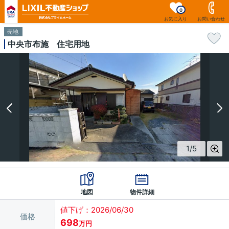
0
お気に入り
お問い合わせ
売地
中央市布施 住宅用地
1
/
5
地図
物件詳細
値下げ：2026/06/30
価格
698
万円