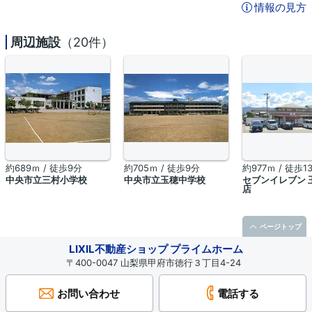
情報の見方
周辺施設
（20件）
約689ｍ / 徒歩9分
約705ｍ / 徒歩9分
約977ｍ / 徒歩1
中央市立三村小学校
中央市立玉穂中学校
セブンイレブン 
店
ページトップ
LIXIL不動産ショップ プライムホーム
〒400-0047 山梨県甲府市徳行３丁目4-24
お問い合わせ
電話する