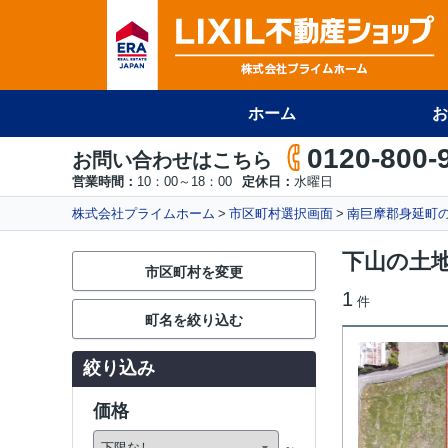
ホーム
お
0120-800-
お問い合わせはこちら
営業時間：
10：00～18：00
定休日：
水曜日
株式会社プライムホーム
市区町村選択画面
南巨摩郡身延町
下山の土
市区町村を変更
1
件
町名を絞り込む
絞り込み
価格