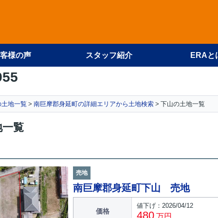
客様の声
スタッフ紹介
ERAと
955
の土地一覧
南巨摩郡身延町の詳細エリアから土地検索
下山の土地一覧
地一覧
売地
南巨摩郡身延町下山 売地
値下げ：2026/04/12
価格
480
万円