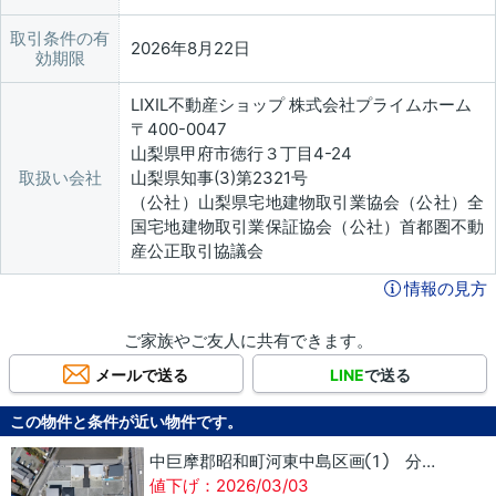
取引条件の有
2026年8月22日
効期限
LIXIL不動産ショップ 株式会社プライムホーム
〒400-0047
山梨県甲府市徳行３丁目4-24
取扱い会社
山梨県知事(3)第2321号
（公社）山梨県宅地建物取引業協会（公社）全
国宅地建物取引業保証協会（公社）首都圏不動
産公正取引協議会
情報の見方
ご家族やご友人に共有できます。
メールで送る
LINE
で送る
この物件と条件が近い物件です。
中巨摩郡昭和町河東中島区画① 分譲地
値下げ：2026/03/03