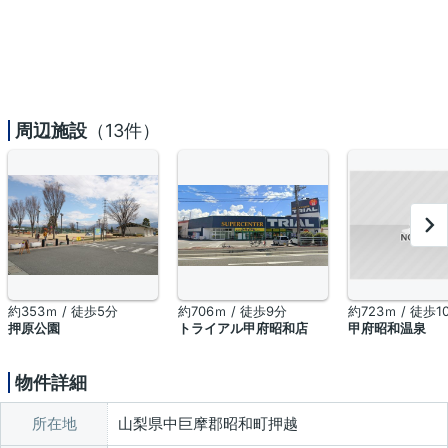
周辺施設
（13件）
約353ｍ / 徒歩5分
約706ｍ / 徒歩9分
約723ｍ / 徒歩1
押原公園
トライアル甲府昭和店
甲府昭和温泉
物件詳細
所在地
山梨県中巨摩郡昭和町押越