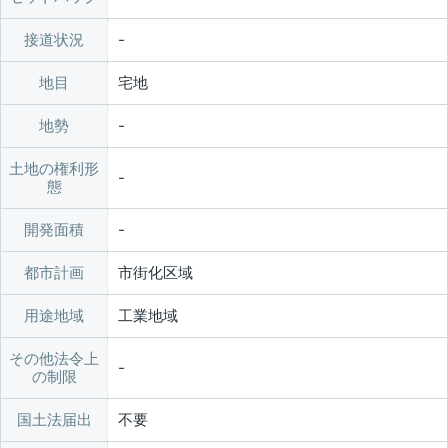
接道状況
地目
宅地
地勢
土地の権利形
態
開発面積
都市計画
市街化区域
用途地域
工業地域
その他法令上
の制限
国土法届出
不要