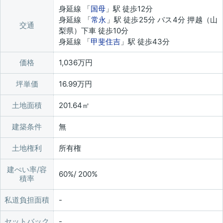
身延線 「
国母
」駅 徒歩12分
身延線 「
常永
」駅 徒歩25分 バス4分 押越（山
交通
梨県）下車 徒歩10分
身延線 「
甲斐住吉
」駅 徒歩43分
価格
1,036万円
坪単価
16.99万円
土地面積
201.64㎡
建築条件
無
土地権利
所有権
建ぺい率/容
60%/ 200%
積率
私道負担面積
セットバック