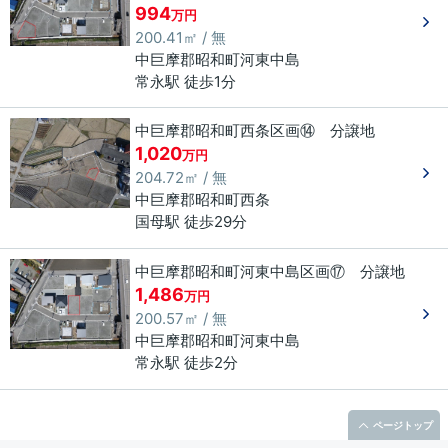
994
万円
200.41㎡ / 無
中巨摩郡昭和町
河東中島
常永駅 徒歩1分
中巨摩郡昭和町西条区画⑭ 分譲地
1,020
万円
204.72㎡ / 無
中巨摩郡昭和町
西条
国母駅 徒歩29分
中巨摩郡昭和町河東中島区画⑰ 分譲地
1,486
万円
200.57㎡ / 無
中巨摩郡昭和町
河東中島
常永駅 徒歩2分
ページトップ