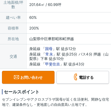
土地面積/坪
201.64㎡ / 60.99坪
数
建ぺい率
60%
容積率
200%
所在地
山梨県中巨摩郡昭和町押越
身延線 「
国母
」駅 徒歩12分
身延線 「
常永
」駅 徒歩25分 バス4分 押越（山
交通
梨県）下車 徒歩10分
身延線 「
甲斐住吉
」駅 徒歩43分
お問い合わせ
電話する
セールスポイント
セブンイレブンやアクロスプラザ国母が近く生活便利。閑静な住宅
地で、建築条件なし・更地渡しの自由度高い土地です。