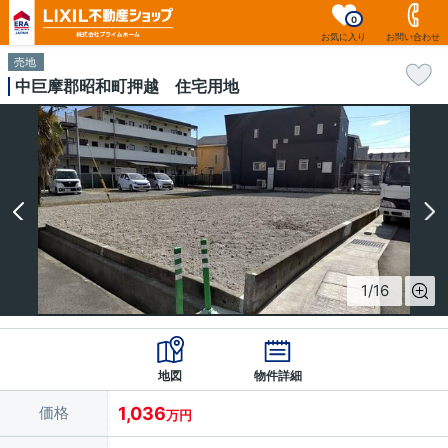
0
お気に入り
お問い合わせ
売地
中巨摩郡昭和町押越 住宅用地
1
/
16
地図
物件詳細
価格
1,036
万円