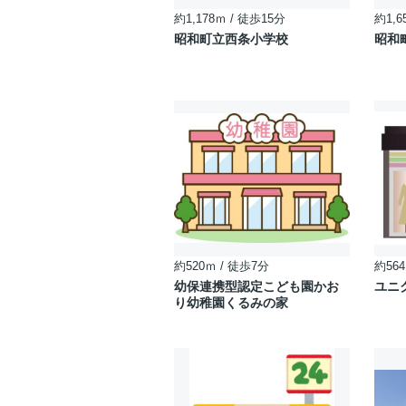
約1,178ｍ / 徒歩15分
約1,6
昭和町立西条小学校
昭和
約520ｍ / 徒歩7分
約564
幼保連携型認定こども園かお
ユニ
り幼稚園くるみの家