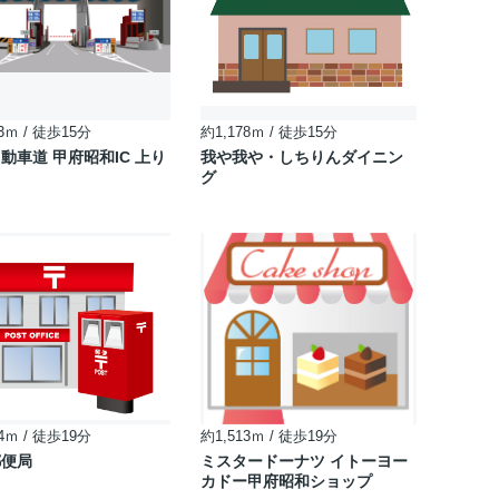
3ｍ / 徒歩15分
約1,178ｍ / 徒歩15分
動車道 甲府昭和IC 上り
我や我や・しちりんダイニン
グ
4ｍ / 徒歩19分
約1,513ｍ / 徒歩19分
郵便局
ミスタードーナツ イトーヨー
カドー甲府昭和ショップ