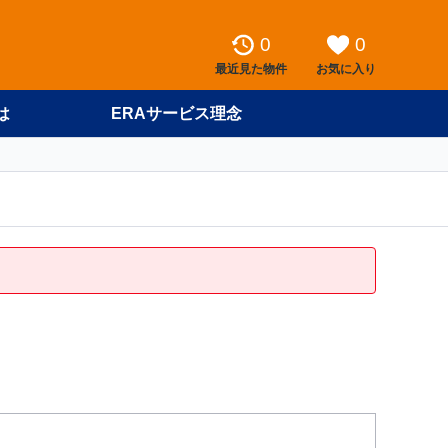
0
0
最近見た物件
お気に入り
は
ERAサービス理念