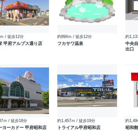
ｍ / 徒歩12分
約894ｍ / 徒歩12分
約1,13
家 甲府アルプス通り店
フカサワ温泉
中央自
出口
37ｍ / 徒歩18分
約1,457ｍ / 徒歩19分
約1,49
ーヨーカドー 甲府昭和店
トライアル甲府昭和店
昭和