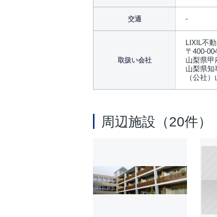
交通
LIXIL
〒400-00
山梨県甲府
取扱い会社
山梨県知事
（公社）
周辺施設（20件）