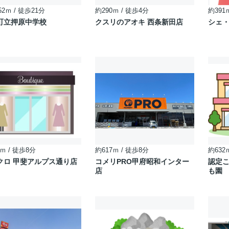
52ｍ / 徒歩21分
約290ｍ / 徒歩4分
約391
町立押原中学校
クスリのアオキ 西条新田店
シェ
ｍ / 徒歩8分
約617ｍ / 徒歩8分
約632
クロ 甲斐アルプス通り店
コメリPRO甲府昭和インター
認定
店
も園