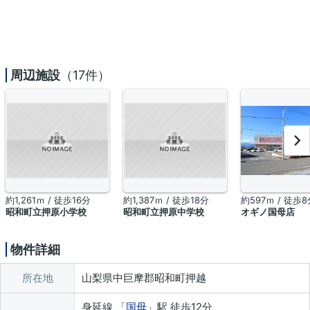
周辺施設
（17件）
約1,261ｍ / 徒歩16分
約1,387ｍ / 徒歩18分
約597ｍ / 徒歩8
昭和町立押原小学校
昭和町立押原中学校
オギノ国母店
物件詳細
所在地
山梨県中巨摩郡昭和町押越
身延線 「
国母
」駅 徒歩12分