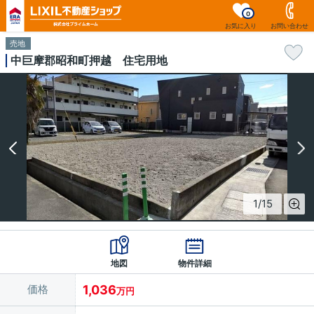
0
お気に入り
お問い合わせ
売地
中巨摩郡昭和町押越 住宅用地
1
/
15
地図
物件詳細
価格
1,036
万円