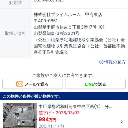
効期限
株式会社プライムホーム 甲府東店
〒400-0851
山梨県甲府市住吉５丁目3番17号 101
取扱い会社
山梨県知事(3)第2321号
（公社）山梨県宅地建物取引業協会（公社）全
国宅地建物取引業保証協会（公社）首都圏不動
産公正取引協議会
情報の見方
ご家族やご友人に共有できます。
メールで送る
LINE
で送る
この物件と条件が近い物件です。
中巨摩郡昭和町河東中島区画① 分譲地
値下げ：2026/03/03
994
万円
200.41㎡ / 無