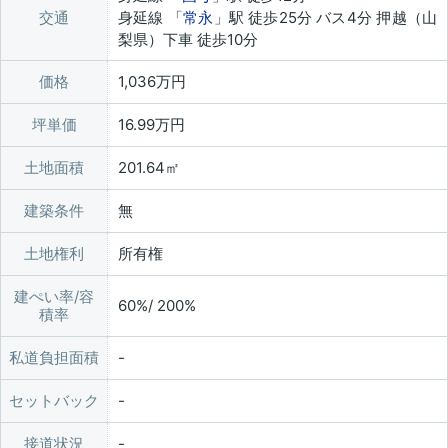
交通
身延線 「
常永
」駅 徒歩25分 バス4分 押越（山
梨県）下車 徒歩10分
価格
1,036万円
坪単価
16.99万円
土地面積
201.64㎡
建築条件
無
土地権利
所有権
建ぺい率/容
60%/ 200%
積率
私道負担面積
セットバック
接道状況