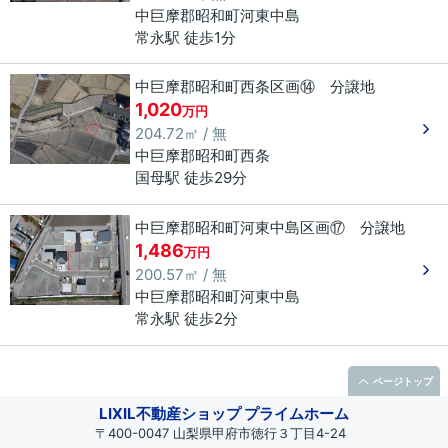
中巨摩郡昭和町
河東中島
常永駅 徒歩1分
中巨摩郡昭和町西条区画⑭ 分譲地
1,020
万円
204.72㎡ / 無
中巨摩郡昭和町
西条
国母駅 徒歩29分
中巨摩郡昭和町河東中島区画⑰ 分譲地
1,486
万円
200.57㎡ / 無
中巨摩郡昭和町
河東中島
常永駅 徒歩2分
ページトップ
LIXIL不動産ショップ プライムホーム
〒400-0047 山梨県甲府市徳行３丁目4-24