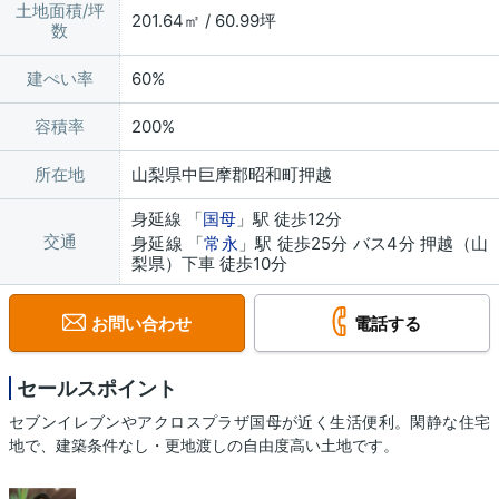
土地面積/坪
201.64㎡ / 60.99坪
数
建ぺい率
60%
容積率
200%
所在地
山梨県中巨摩郡昭和町押越
身延線 「
国母
」駅 徒歩12分
交通
身延線 「
常永
」駅 徒歩25分 バス4分 押越（山
梨県）下車 徒歩10分
お問い合わせ
電話する
セールスポイント
セブンイレブンやアクロスプラザ国母が近く生活便利。閑静な住宅
地で、建築条件なし・更地渡しの自由度高い土地です。