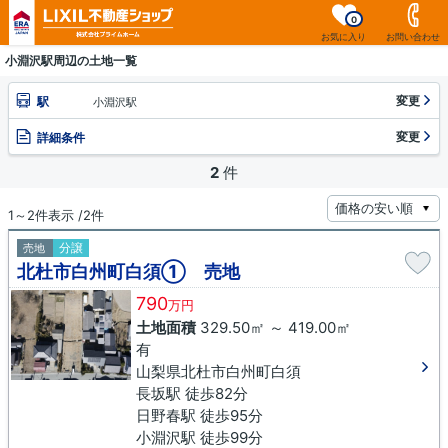
0
お気に入り
お問い合わせ
小淵沢駅周辺の土地一覧
変更
駅
小淵沢駅
変更
詳細条件
2
件
1～2件表示 /2件
分譲
売地
北杜市白州町白須① 売地
790
万円
土地面積
329.50㎡ ～ 419.00㎡
有
山梨県北杜市白州町白須
長坂駅 徒歩82分
日野春駅 徒歩95分
小淵沢駅 徒歩99分