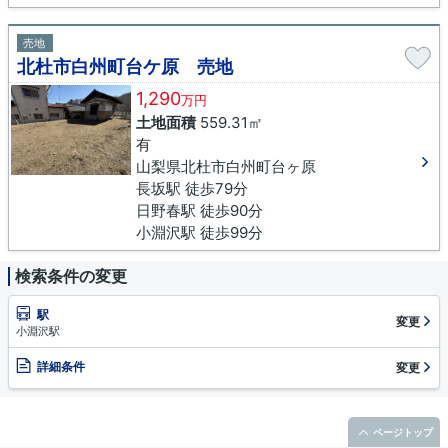
売地
北杜市白州町台ケ原 売地
1,290
万円
土地面積
559.31㎡
有
山梨県北杜市白州町台ヶ原
長坂駅 徒歩79分
日野春駅 徒歩90分
小淵沢駅 徒歩99分
検索条件の変更
駅
変更
小淵沢駅
詳細条件
変更
ページトップ