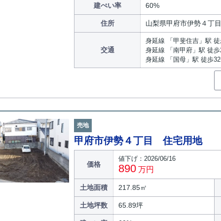
建ぺい率
60%
住所
山梨県甲府市伊勢４丁
身延線 「甲斐住吉」駅 徒
交通
身延線 「南甲府」駅 徒歩
身延線 「国母」駅 徒歩3
売地
甲府市伊勢４丁目 住宅用地
値下げ：2026/06/16
価格
890
万円
土地面積
217.85㎡
土地坪数
65.89坪