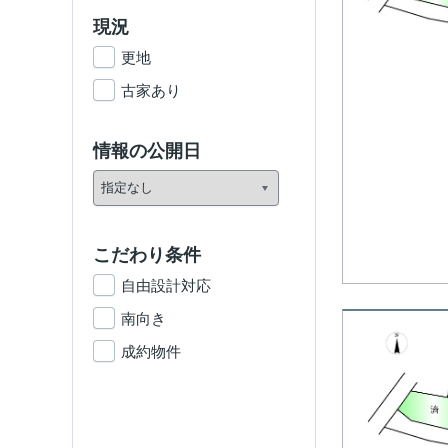
現況
更地
古家あり
情報の公開日
こだわり条件
自由設計対応
南向き
成約物件