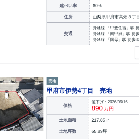
建ぺい率
60%
住所
山梨県甲府市高畑３丁
身延線 「甲斐住吉」駅 徒
交通
身延線 「南甲府」駅 徒歩
身延線 「国母」駅 徒歩3
売地
甲府市伊勢4丁目 売地
値下げ：2026/06/16
価格
890
万円
土地面積
217.85㎡
土地坪数
65.89坪