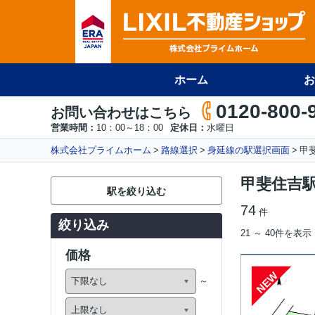
ホーム
お
0120-800-
お問い合わせはこちら
営業時間：
10：00～18：00
定休日：
水曜日
株式会社プライムホーム
路線選択
身延線の駅選択画面
甲
甲斐住吉
駅を絞り込む
74
件
絞り込み
21 ～ 40件を表示
価格
NEW