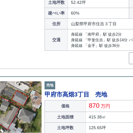
土地坪数
52.42坪
建ぺい率
60%
住所
山梨県甲府市住吉３丁目
身延線 「南甲府」駅 徒歩2分
交通
身延線 「甲斐住吉」駅 徒歩14分 
身延線 「金手」駅 徒歩36分
売地
甲府市高畑3丁目 売地
870
価格
万円
土地面積
415.38㎡
土地坪数
125.65坪