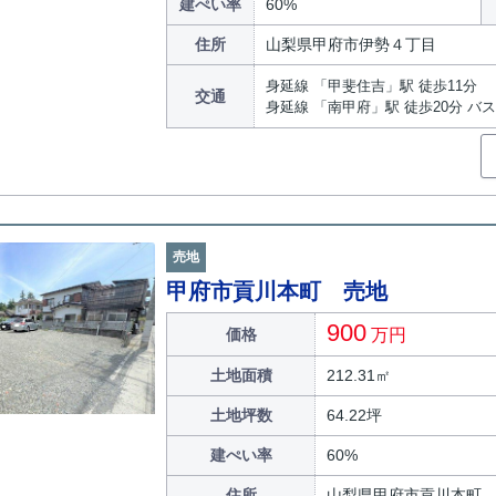
建ぺい率
60%
住所
山梨県甲府市伊勢４丁目
身延線 「甲斐住吉」駅 徒歩11分
交通
身延線 「南甲府」駅 徒歩20分 バス
売地
甲府市貢川本町 売地
900
価格
万円
土地面積
212.31㎡
土地坪数
64.22坪
建ぺい率
60%
住所
山梨県甲府市貢川本町