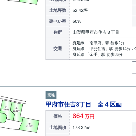
土地坪数
52.42坪
建ぺい率
60%
住所
山梨県甲府市住吉３丁目
身延線 「南甲府」駅 徒歩2分
交通
身延線 「甲斐住吉」駅 徒歩14分 
身延線 「金手」駅 徒歩36分
売地
甲府市住吉3丁目 全４区画
864
価格
万円
土地面積
173.32㎡