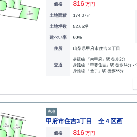
816
価格
万円
土地面積
174.07㎡
土地坪数
52.65坪
建ぺい率
60%
住所
山梨県甲府市住吉３丁目
身延線 「南甲府」駅 徒歩2分
交通
身延線 「甲斐住吉」駅 徒歩14分 
身延線 「金手」駅 徒歩36分
売地
甲府市住吉3丁目 全４区画
816
価格
万円