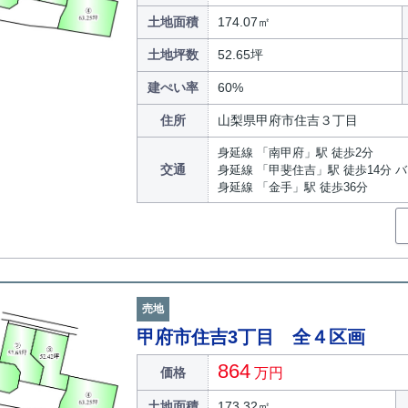
土地面積
174.07㎡
土地坪数
52.65坪
建ぺい率
60%
住所
山梨県甲府市住吉３丁目
身延線 「南甲府」駅 徒歩2分
交通
身延線 「甲斐住吉」駅 徒歩14分 
身延線 「金手」駅 徒歩36分
売地
甲府市住吉3丁目 全４区画
864
価格
万円
土地面積
173.32㎡