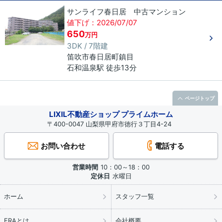
サンライフ春日居 中古マンション
値下げ：2026/07/07
650
万円
3DK / 7階建
笛吹市
春日居町鎮目
石和温泉駅 徒歩13分
ページトップ
LIXIL不動産ショップ プライムホーム
〒400-0047 山梨県甲府市徳行３丁目4-24
お問い合わせ
電話する
営業時間
10：00～18：00
定休日
水曜日
ホーム
スタッフ一覧
ERAとは
会社概要