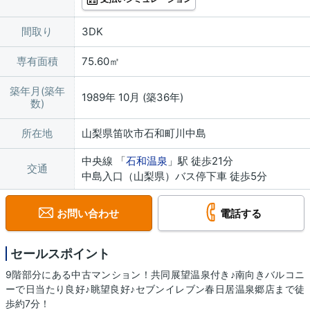
間取り
3DK
専有面積
75.60㎡
築年月(築年
1989年 10月 (築36年)
数)
所在地
山梨県笛吹市石和町川中島
中央線 「
石和温泉
」駅 徒歩21分
交通
中島入口（山梨県）バス停下車 徒歩5分
お問い合わせ
電話する
セールスポイント
9階部分にある中古マンション！共同展望温泉付き♪南向きバルコニ
ーで日当たり良好♪眺望良好♪セブンイレブン春日居温泉郷店まで徒
歩約7分！