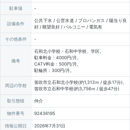
駐車場
公共下水 / 公営水道 / プロパンガス / 陽当り良
設備条件
好 / 眺望良好 / バルコニー / 電気有
その他条件
石和北小学校・石和中学校、学区。
駐車料金：4000円/月。
備考
CATV料金：500円/月。
駐輪所：300円/月。
笛吹市立石和北小学校(約1,313ｍ / 徒歩17分)、
周辺の学校
笛吹市立石和中学校(約3,756ｍ / 徒歩47分)
取引態様
仲介
物件番号
92436195
情報公開日
2026年7月31日