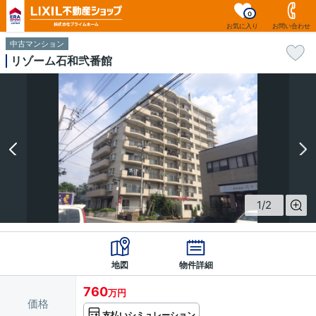
0
お気に入り
お問い合わせ
中古マンション
リゾーム石和弐番館
1
/
2
地図
物件詳細
760
万円
価格
支払いシミュレーション