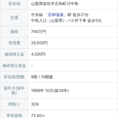
所在地
山梨県笛吹市石和町川中島
中央線 「
石和温泉
」駅 徒歩21分
交通
中島入口（山梨県）バス停下車 徒歩5分
価格
760万円
管理費
26,500円
修繕積立金
4,500円
修繕積立基金
所在階/階数
9階 / 10階建
築年月(築年
1989年 10月(築36年)
数)
間取り
3DK
専有面積
75.60㎡