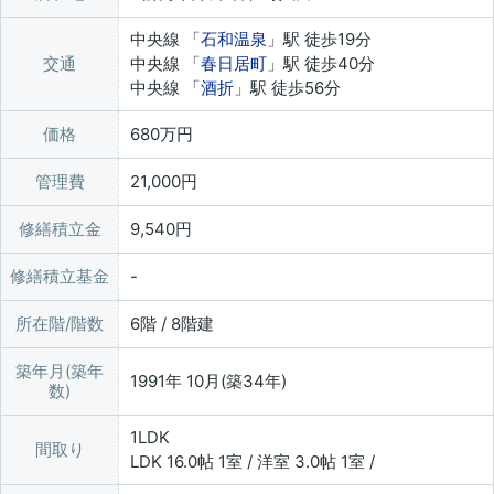
中央線 「
石和温泉
」駅 徒歩19分
交通
中央線 「
春日居町
」駅 徒歩40分
中央線 「
酒折
」駅 徒歩56分
価格
680万円
管理費
21,000円
修繕積立金
9,540円
修繕積立基金
所在階/階数
6階 / 8階建
築年月(築年
1991年 10月(築34年)
数)
1LDK
間取り
LDK 16.0帖 1室 / 洋室 3.0帖 1室 /