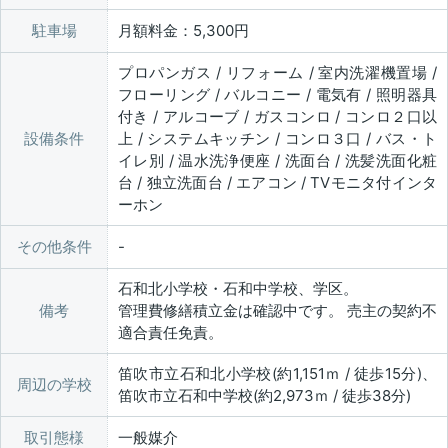
駐車場
月額料金：5,300円
プロパンガス / リフォーム / 室内洗濯機置場 /
フローリング / バルコニー / 電気有 / 照明器具
付き / アルコーブ / ガスコンロ / コンロ２口以
設備条件
上 / システムキッチン / コンロ３口 / バス・ト
イレ別 / 温水洗浄便座 / 洗面台 / 洗髪洗面化粧
台 / 独立洗面台 / エアコン / TVモニタ付インタ
ーホン
その他条件
石和北小学校・石和中学校、学区。
備考
管理費修繕積立金は確認中です。 売主の契約不
適合責任免責。
笛吹市立石和北小学校(約1,151ｍ / 徒歩15分)、
周辺の学校
笛吹市立石和中学校(約2,973ｍ / 徒歩38分)
取引態様
一般媒介