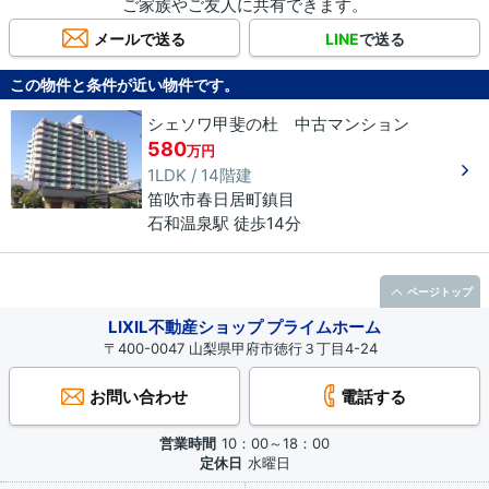
ご家族やご友人に共有できます。
メールで送る
LINE
で送る
この物件と条件が近い物件です。
シェソワ甲斐の杜 中古マンション
580
万円
1LDK / 14階建
笛吹市
春日居町鎮目
石和温泉駅 徒歩14分
ページトップ
LIXIL不動産ショップ プライムホーム
〒400-0047 山梨県甲府市徳行３丁目4-24
お問い合わせ
電話する
営業時間
10：00～18：00
定休日
水曜日