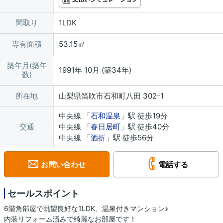
間取り
1LDK
専有面積
53.15㎡
築年月(築年
1991年 10月 (築34年)
数)
所在地
山梨県笛吹市石和町八田 302-1
中央線 「
石和温泉
」駅 徒歩19分
交通
中央線 「
春日居町
」駅 徒歩40分
中央線 「
酒折
」駅 徒歩56分
お問い合わせ
電話する
セールスポイント
6階角部屋で眺望良好な1LDK、温泉付きマンション♪
内装リフォーム済みで綺麗なお部屋です！