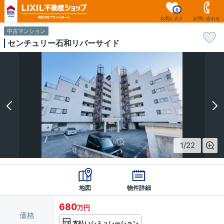
0
お気に入り
お問い合わせ
中古マンション
センチュリー石和リバーサイド
1
/
22
地図
物件詳細
680
万円
価格
支払いシミュレーション