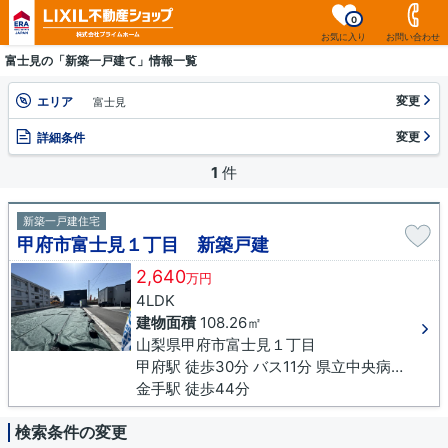
0
お気に入り
お問い合わせ
富士見の「新築一戸建て」情報一覧
変更
エリア
富士見
変更
詳細条件
1
件
新築一戸建住宅
甲府市富士見１丁目 新築戸建
2,640
万円
4LDK
建物面積
108.26㎡
山梨県甲府市富士見１丁目
甲府駅 徒歩30分 バス11分 県立中央病院下車 徒歩10分
金手駅 徒歩44分
検索条件の変更