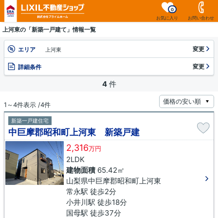
0
お気に入り
お問い合わせ
上河東の「新築一戸建て」情報一覧
変更
エリア
上河東
変更
詳細条件
4
件
1～4件表示 /4件
新築一戸建住宅
中巨摩郡昭和町上河東 新築戸建
2,316
万円
2LDK
建物面積
65.42㎡
山梨県中巨摩郡昭和町上河東
常永駅 徒歩2分
小井川駅 徒歩18分
国母駅 徒歩37分