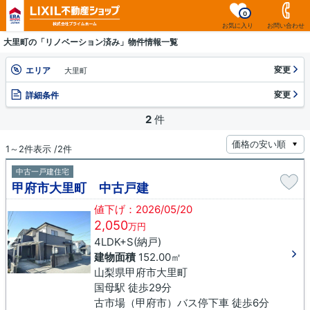
0
お気に入り
お問い合わせ
大里町の「リノベーション済み」物件情報一覧
変更
エリア
大里町
変更
詳細条件
2
件
1～2件表示 /2件
中古一戸建住宅
甲府市大里町 中古戸建
値下げ：2026/05/20
2,050
万円
4LDK+S(納戸)
建物面積
152.00㎡
山梨県甲府市大里町
国母駅 徒歩29分
古市場（甲府市）バス停下車 徒歩6分