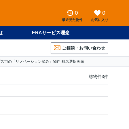
0
0
最近見た物件
お気に入り
は
ERAサービス理念
ご相談・お問い合わせ
プス市の「リノベーション済み」物件 町名選択画面
総物件3件