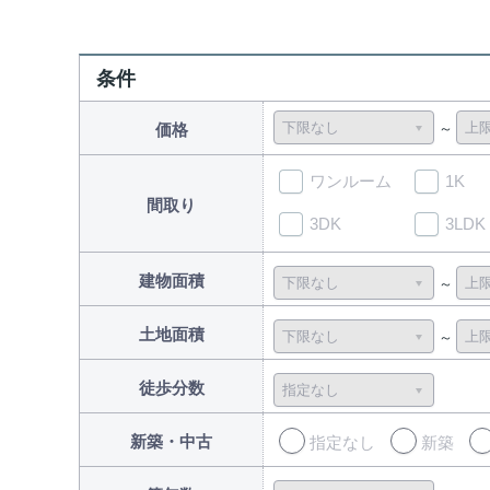
条件
価格
ワンルーム
1K
間取り
3DK
3LDK
建物面積
土地面積
徒歩分数
新築・中古
指定なし
新築