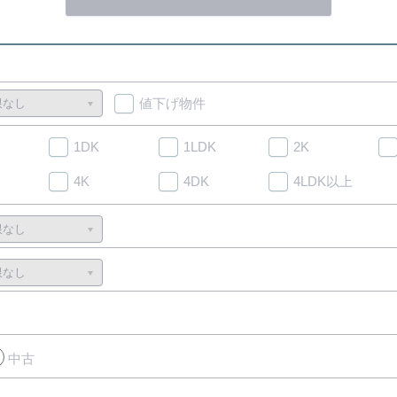
値下げ物件
1DK
1LDK
2K
4K
4DK
4LDK以上
中古