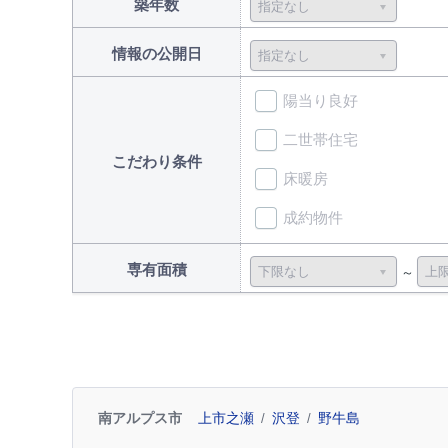
築年数
情報の公開日
陽当り良好
二世帯住宅
こだわり条件
床暖房
成約物件
専有面積
南アルプス市
上市之瀬
沢登
野牛島