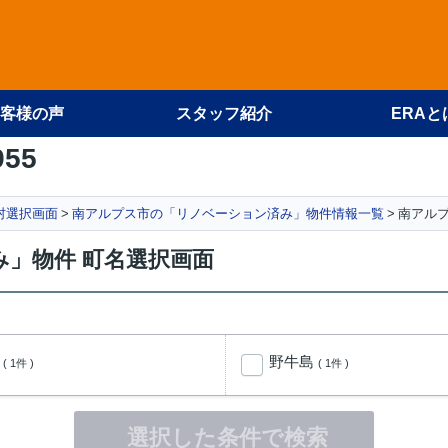
客様の声
スタッフ紹介
ERAと
955
村選択画面
南アルプス市の「リノベーション済み」物件情報一覧
南アル
」物件 町名選択画面
登
野牛島
( 1件 )
( 1件 )
選択した条件で検索