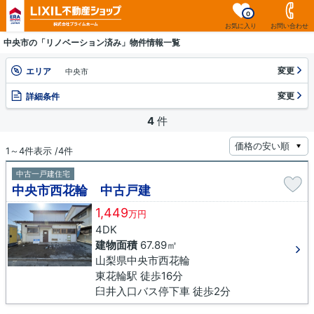
0
お気に入り
お問い合わせ
中央市の「リノベーション済み」物件情報一覧
変更
エリア
中央市
変更
詳細条件
4
件
1～4件表示 /4件
中古一戸建住宅
中央市西花輪 中古戸建
1,449
万円
4DK
建物面積
67.89㎡
山梨県中央市西花輪
東花輪駅 徒歩16分
臼井入口バス停下車 徒歩2分