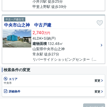
小井川駅 徒歩25分
甲斐上野駅 徒歩39分
中古一戸建住宅
中央市山之神 中古戸建
2,740
万円
4LDK+S(納戸)
建物面積
132.48㎡
山梨県中央市山之神
常永駅 徒歩27分
リバーサイドショッピングセンター〔中央市コミュニティバス〕バス停下車 徒歩2分
検索条件の変更
エリア
変更
中央市
詳細条件
変更