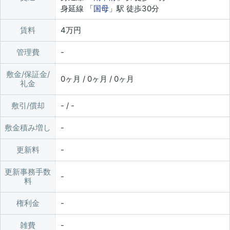
身延線 「
国母
」駅 徒歩30分
賃料
4万円
管理費
敷金/保証金/
0ヶ月 / 0ヶ月 / 0ヶ月
礼金
敷引/償却
- / -
敷金積み増し
更新料
更新事務手数
料
権利金
雑費