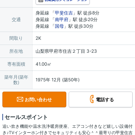
身延線 「
甲斐住吉
」駅 徒歩8分
交通
身延線 「
南甲府
」駅 徒歩20分
身延線 「
国母
」駅 徒歩30分
間取り
2K
所在地
山梨県甲府市住吉２丁目 3-23
専有面積
41.00㎡
築年月(築年
1975年 12月 (築50年)
数)
お問い合わせ
電話する
セールスポイント
追い炊き機能や温水洗浄暖房便座、エアコン付きなど嬉しい設備付
き♪TVインターホン付きでセキュリティも安心＾＾最寄りの甲斐住吉