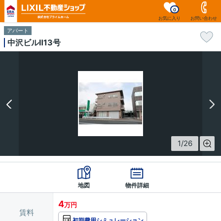
0
お気に入り
お問い合わせ
アパート
中沢ビルⅡ13号
1
/
26
地図
物件詳細
4
万円
賃料
初期費用シミュレーション