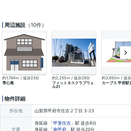
周辺施設
（10件）
約1,764ｍ / 徒歩23分
約2,255ｍ / 徒歩29分
約3,650ｍ / 徒
専心庵
フィットネスクラブウェ
カーブス 甲府駅
ル21
物件詳細
所在地
山梨県甲府市住吉２丁目 3-23
身延線 「
甲斐住吉
」駅 徒歩8分
交通
身延線 「
南甲府
」駅 徒歩20分