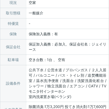
現況
空家
取引態様
一般媒介
特優賃
保険
保険加入義務：有
保証加入義務：必加入、保証会社名：ジェイリ
保証会社
ース
駐車場
空き台数：1台 、 空有
公共下水 / 公営水道 / プロパンガス / ２人入居
可 / バルコニー / バス・トイレ別 / 追焚機能浴
室 / 温水洗浄便座 / 洗面台 / 洗髪洗面化粧台 /
設備条件
シャワー / 独立洗面台 / エアコン / CATV / TV
モニタ付インターホン
室内洗濯置き場(ベランダ)
除菌消臭:1万3,200円 投てき消火剤:1万7,600円