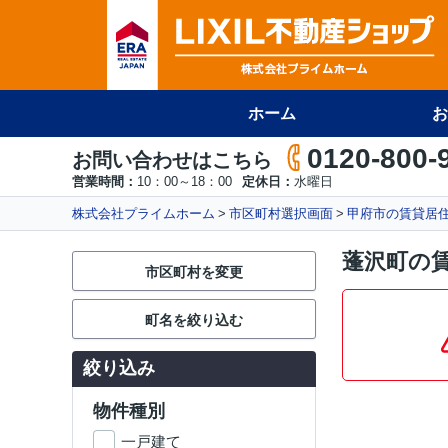
ホーム
お
0120-800-
お問い合わせはこちら
営業時間：
10：00～18：00
定休日：
水曜日
株式会社プライムホーム
市区町村選択画面
甲府市の賃貸居
蓬沢町の
市区町村を変更
町名を絞り込む
絞り込み
物件種別
一戸建て