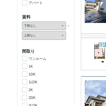
アパート
賃料
間取り
ワンルーム
1K
1DK
1LDK
2K
2DK
2LDK