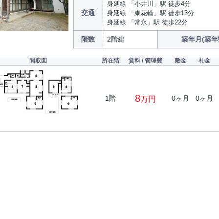
身延線 「小井川」駅 徒歩4分
交通
身延線 「東花輪」駅 徒歩13分
身延線 「常永」駅 徒歩22分
階数
2階建
築年月(築年
間取図
所在階
賃料 / 管理費
敷金
礼金
8
1階
0ヶ月
0ヶ月
万円