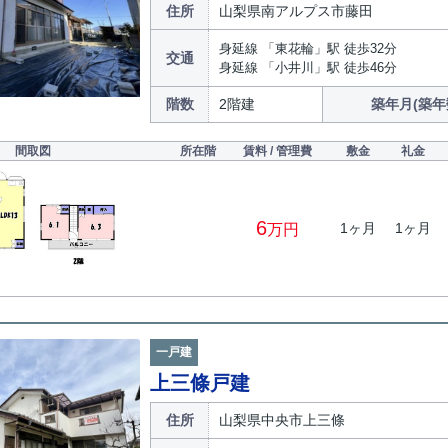
住所
山梨県南アルプス市藤田
身延線 「東花輪」駅 徒歩32分
交通
身延線 「小井川」駅 徒歩46分
階数
2階建
築年月(築年
間取図
所在階
賃料 / 管理費
敷金
礼金
6
1ヶ月
1ヶ月
万円
一戸建
上三條戸建
住所
山梨県中央市上三條