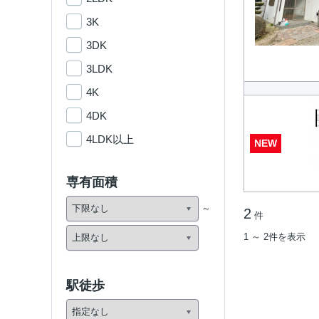
3K
3DK
3LDK
4K
4DK
4LDK以上
NEW
専有面積
2
件
1 ～ 2件を表示
駅徒歩