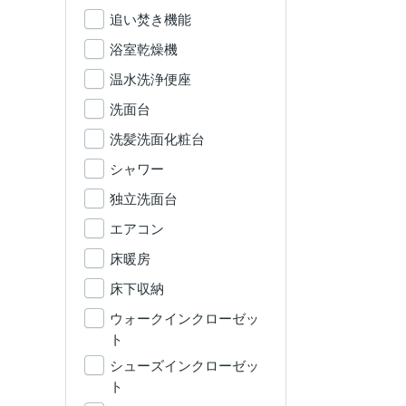
追い焚き機能
浴室乾燥機
温水洗浄便座
洗面台
洗髪洗面化粧台
シャワー
独立洗面台
エアコン
床暖房
床下収納
ウォークインクローゼッ
ト
シューズインクローゼッ
ト