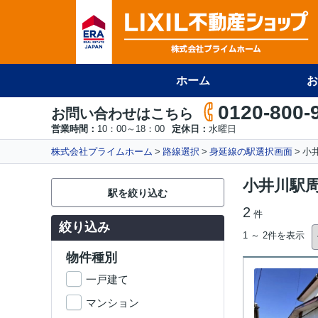
ホーム
お
0120-800-
お問い合わせはこちら
営業時間：
10：00～18：00
定休日：
水曜日
株式会社プライムホーム
路線選択
身延線の駅選択画面
小
小井川駅
駅を絞り込む
2
件
絞り込み
1 ～ 2件を表示
物件種別
一戸建て
マンション