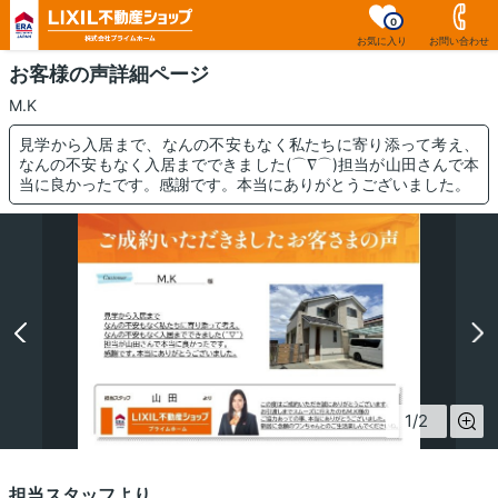
0
お気に入り
お問い合わせ
お客様の声詳細ページ
M.K
見学から入居まで、なんの不安もなく私たちに寄り添って考え、
なんの不安もなく入居までできました(⌒∇⌒)担当が山田さんで本
当に良かったです。感謝です。本当にありがとうございました。
1
/
2
担当スタッフより