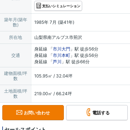
支払いシミュレーション
築年月(築年
1985年 7月 (築41年)
数)
所在地
山梨県南アルプス市荊沢
身延線 「
市川大門
」駅 徒歩56分
交通
身延線 「
市川本町
」駅 徒歩56分
身延線 「
芦川
」駅 徒歩66分
建物面積/坪
105.95㎡ / 32.04坪
数
土地面積/坪
219.00㎡ / 66.24坪
数
お問い合わせ
電話する
セールスポイント