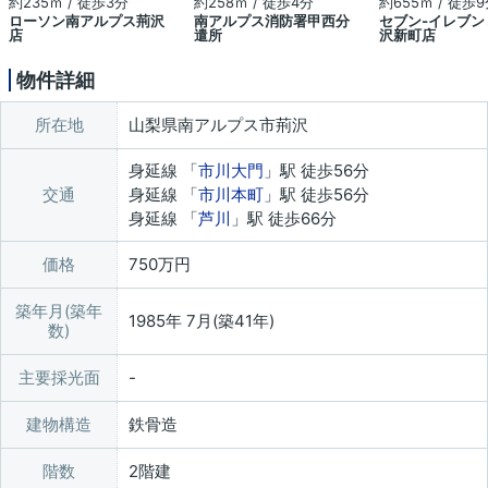
約235ｍ / 徒歩3分
約258ｍ / 徒歩4分
約655ｍ / 徒歩
ローソン南アルプス荊沢
南アルプス消防署甲西分
セブン‐イレブン
店
遣所
沢新町店
物件詳細
所在地
山梨県南アルプス市荊沢
身延線 「
市川大門
」駅 徒歩56分
交通
身延線 「
市川本町
」駅 徒歩56分
身延線 「
芦川
」駅 徒歩66分
価格
750万円
築年月(築年
1985年 7月(築41年)
数)
主要採光面
建物構造
鉄骨造
階数
2階建