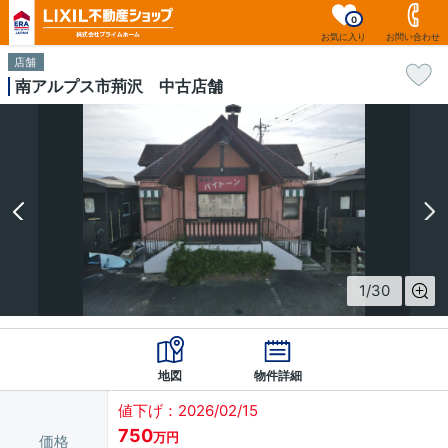
0
お気に入り
お問い合わせ
店舗
南アルプス市荊沢 中古店舗
1
/
30
地図
物件詳細
値下げ：2026/02/15
750
万円
価格