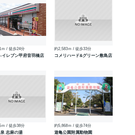
1ｍ / 徒歩24分
約2,583ｍ / 徒歩33分
-イレブン甲府音羽橋店
コメリハード&グリーン敷島店
5ｍ / 徒歩38分
約5,868ｍ / 徒歩74分
泉 志麻の湯
遊亀公園附属動物園