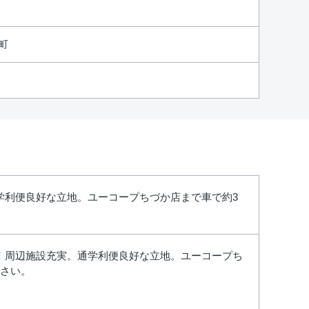
町
学利便良好な立地。ユーコープちづか店まで車で約3
！周辺施設充実。通学利便良好な立地。ユーコープち
ださい。