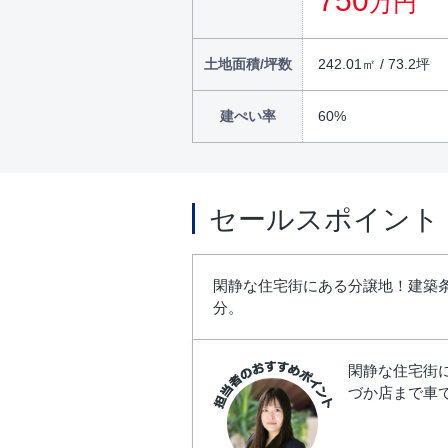
750
万円
土地面積/坪数
242.01㎡ / 73.2坪
建ぺい率
60%
セールスポイント
閑静な住宅街にある分譲地！建築
分。
閑静な住宅街
づか店まで車