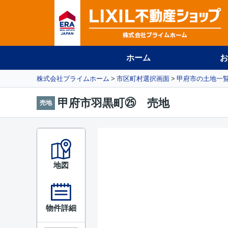
ホーム
お
株式会社プライムホーム
市区町村選択画面
甲府市の土地一
甲府市羽黒町㉕ 売地
売地
地図
物件詳細