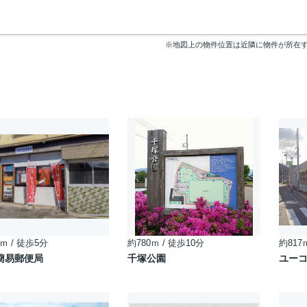
※地図上の物件位置は近隣に物件が所在
ｍ / 徒歩5分
約780ｍ / 徒歩10分
約817
簡易郵便局
千塚公園
ユーコ