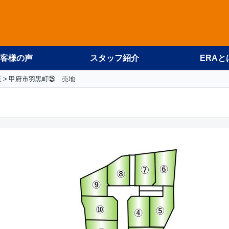
客様の声
スタッフ紹介
ERAと
覧
甲府市羽黒町㉕ 売地