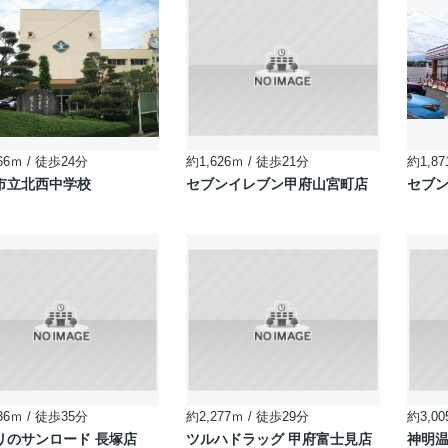
66ｍ / 徒歩24分
約1,626ｍ / 徒歩21分
約1,87
市立北西中学校
セブンイレブン甲府山宮町店
セブン
36ｍ / 徒歩35分
約2,277ｍ / 徒歩29分
約3,00
リのサンロード 長塚店
ツルハドラッグ 甲府富士見店
神明温