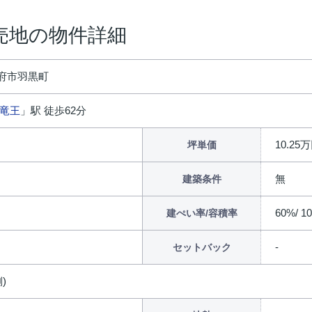
売地の物件詳細
府市羽黒町
竜王
」駅 徒歩62分
10.25
坪単価
無
建築条件
60%/ 1
建ぺい率/容積率
セットバック
)