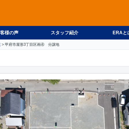
客様の声
スタッフ紹介
ERAと
覧
甲府市屋形3丁目区画④ 分譲地