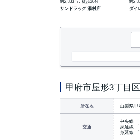
約2,833ｍ / 徒歩36分
約2,8
サンドラッグ 湯村店
ダイ
甲府市屋形3丁目
山梨県甲
所在地
中央線 「
身延線 「
交通
身延線 「