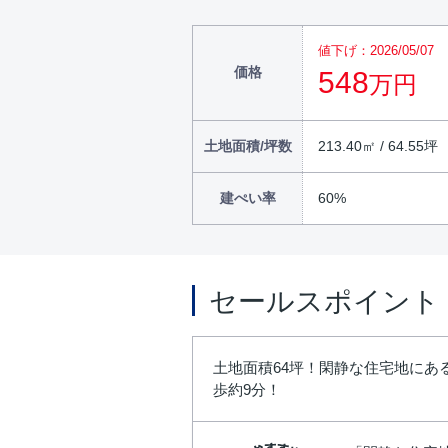
値下げ：2026/05/07
価格
548
万円
土地面積/坪数
213.40㎡ / 64.55坪
建ぺい率
60%
セールスポイント
土地面積64坪！閑静な住宅地に
歩約9分！