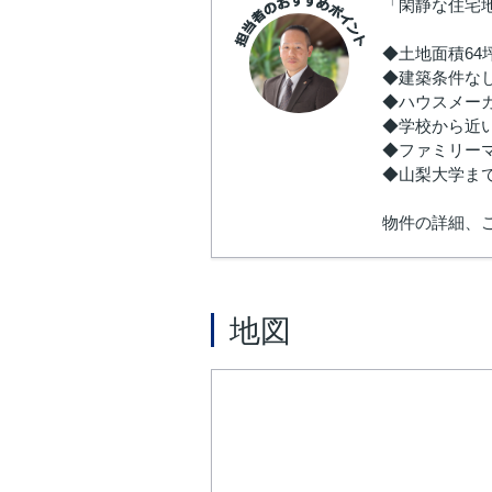
「閑静な住宅
◆土地面積64
◆建築条件な
◆ハウスメー
◆学校から近
◆ファミリー
◆山梨大学まで
物件の詳細、
地図