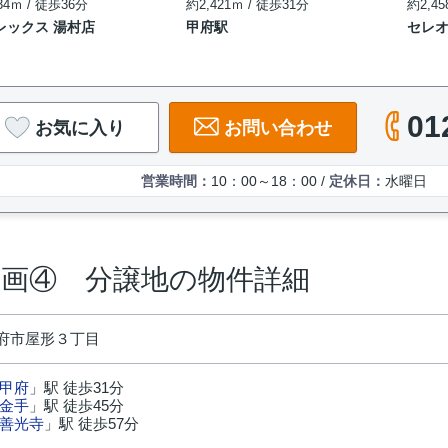
34ｍ / 徒歩36分
約2,421ｍ / 徒歩31分
約2,45
レックス 湯村店
甲府駅
セレ
01
お気に入り
お問い合わせ
営業時間：
10：00～18：00 /
定休日：
水曜日
区画④ 分譲地の物件詳細
府市屋形３丁目
甲府
」駅 徒歩31分
金手
」駅 徒歩45分
善光寺
」駅 徒歩57分