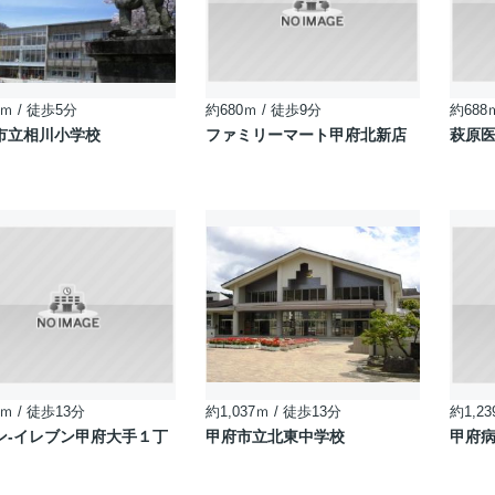
ｍ / 徒歩5分
約680ｍ / 徒歩9分
約688
市立相川小学校
ファミリーマート甲府北新店
萩原
ｍ / 徒歩13分
約1,037ｍ / 徒歩13分
約1,23
ン-イレブン甲府大手１丁
甲府市立北東中学校
甲府