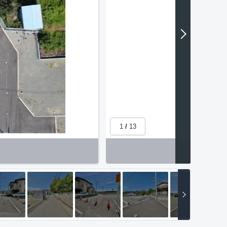
1
/
13