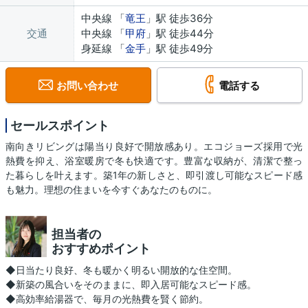
中央線 「
竜王
」駅 徒歩36分
交通
中央線 「
甲府
」駅 徒歩44分
身延線 「
金手
」駅 徒歩49分
お問い合わせ
電話する
セールスポイント
南向きリビングは陽当り良好で開放感あり。エコジョーズ採用で光
熱費を抑え、浴室暖房で冬も快適です。豊富な収納が、清潔で整っ
た暮らしを叶えます。築1年の新しさと、即引渡し可能なスピード感
も魅力。理想の住まいを今すぐあなたのものに。
担当者の
おすすめポイント
◆日当たり良好、冬も暖かく明るい開放的な住空間。
◆新築の風合いをそのままに、即入居可能なスピード感。
◆高効率給湯器で、毎月の光熱費を賢く節約。