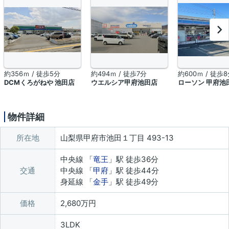
約356ｍ / 徒歩5分
約494ｍ / 徒歩7分
約600ｍ / 徒歩
DCMくろがねや 池田店
ウエルシア甲府池田店
ローソン 甲府池
物件詳細
所在地
山梨県甲府市池田１丁目 493-13
中央線 「
竜王
」駅 徒歩36分
交通
中央線 「
甲府
」駅 徒歩44分
身延線 「
金手
」駅 徒歩49分
価格
2,680万円
3LDK