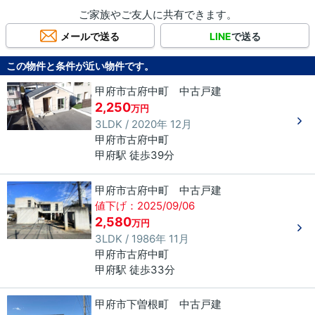
ご家族やご友人に共有できます。
メールで送る
LINE
で送る
この物件と条件が近い物件です。
甲府市古府中町 中古戸建
2,250
万円
3LDK / 2020年 12月
甲府市
古府中町
甲府駅 徒歩39分
甲府市古府中町 中古戸建
値下げ：2025/09/06
2,580
万円
3LDK / 1986年 11月
甲府市
古府中町
甲府駅 徒歩33分
甲府市下曽根町 中古戸建