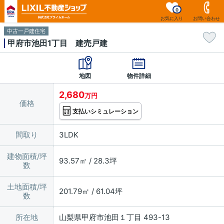
0
お気に入り
お問い合わせ
中古一戸建住宅
甲府市池田1丁目 建売戸建
地図
物件詳細
2,680
万円
価格
支払いシミュレーション
間取り
3LDK
建物面積/坪
93.57㎡ / 28.3坪
数
土地面積/坪
201.79㎡ / 61.04坪
数
所在地
山梨県甲府市池田１丁目 493-13