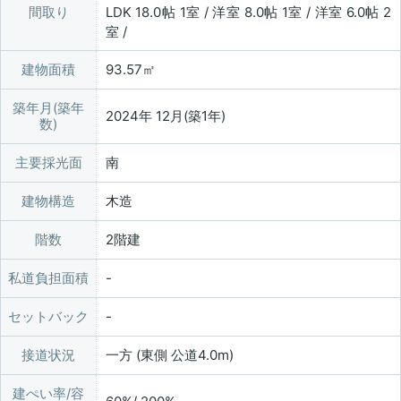
間取り
LDK 18.0帖 1室 / 洋室 8.0帖 1室 / 洋室 6.0帖 2
室 /
建物面積
93.57㎡
築年月(築年
2024年 12月(築1年)
数)
主要採光面
南
建物構造
木造
階数
2階建
私道負担面積
セットバック
接道状況
一方 (東側 公道4.0m)
建ぺい率/容