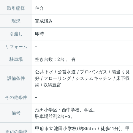
取引態様
仲介
現況
完成済み
引渡し
即時
リフォーム
駐車場
空き台数：2台 、 有
公共下水 / 公営水道 / プロパンガス / 陽当り良
設備条件
好 / フローリング / システムキッチン / 床下収
納 / 収納豊富
その他条件
池田小学区・西中学校、学区。
備考
駐車場並列2台+α。
甲府市立池田小学校(約863ｍ / 徒歩11分)、甲
周辺の学校