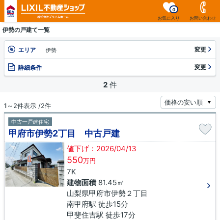
0
お気に入り
お問い合わせ
伊勢の戸建て一覧
変更
エリア
伊勢
変更
詳細条件
2
件
1～2件表示 /2件
中古一戸建住宅
甲府市伊勢2丁目 中古戸建
値下げ：2026/04/13
550
万円
7K
建物面積
81.45㎡
山梨県甲府市伊勢２丁目
南甲府駅 徒歩15分
甲斐住吉駅 徒歩17分