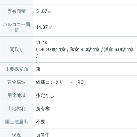
専有面積
51.07㎡
バルコニー面
14.37㎡
積
2LDK
間取り
LDK 9.0帖 1室 / 和室 8.0帖 1室 / 洋室 6.0帖 1室
/
主要採光面
東
建物構造
鉄筋コンクリート（RC）
用途地域
指定なし
土地権利
所有権
国土法届出
不要
現況
賃貸中