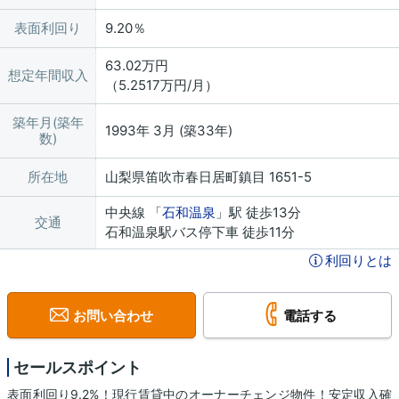
表面利回り
9.20％
63.02万円
想定年間収入
（5.2517万円/月）
築年月(築年
1993年 3月 (築33年)
数)
所在地
山梨県笛吹市春日居町鎮目 1651-5
中央線 「
石和温泉
」駅 徒歩13分
交通
石和温泉駅バス停下車 徒歩11分
利回りとは
お問い合わせ
電話する
セールスポイント
表面利回り9.2%！現行賃貸中のオーナーチェンジ物件！安定収入確