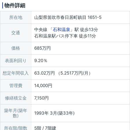
物件詳細
所在地
山梨県笛吹市春日居町鎮目 1651-5
中央線 「
石和温泉
」駅 徒歩13分
交通
石和温泉駅バス停下車 徒歩11分
価格
685万円
表面利回り
9.20％
想定年間収入
63.02万円 （5.2517万円/月）
管理費
14,000円
修繕積立金
7,150円
築年月(築年
1993年 3月(築33年)
数)
所在階/階数
5階 / 7階建