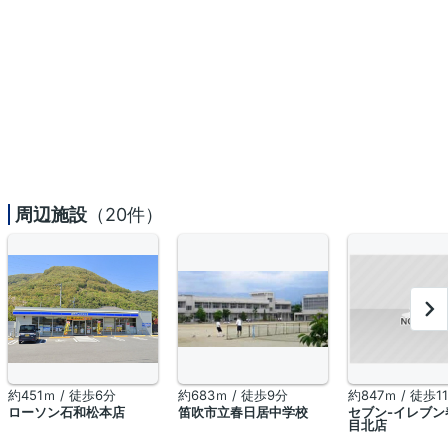
周辺施設
（20件）
約451ｍ / 徒歩6分
約683ｍ / 徒歩9分
約847ｍ / 徒歩1
ローソン石和松本店
笛吹市立春日居中学校
セブン-イレブン
目北店