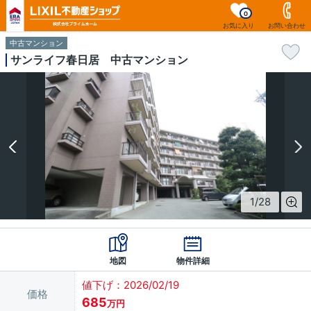
0
お気に入り
お問い合わせ
中古マンション
サンライフ春日居 中古マンション
1
/
28
地図
物件詳細
値下げ：2026/02/19
価格
685
万円