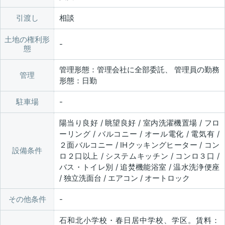
引渡し
相談
土地の権利形
態
管理形態：管理会社に全部委託、 管理員の勤務
管理
形態：日勤
駐車場
陽当り良好 / 眺望良好 / 室内洗濯機置場 / フロ
ーリング / バルコニー / オール電化 / 電気有 /
２面バルコニー / IHクッキングヒーター / コン
設備条件
ロ２口以上 / システムキッチン / コンロ３口 /
バス・トイレ別 / 追焚機能浴室 / 温水洗浄便座
/ 独立洗面台 / エアコン / オートロック
その他条件
石和北小学校・春日居中学校、学区。賃料：