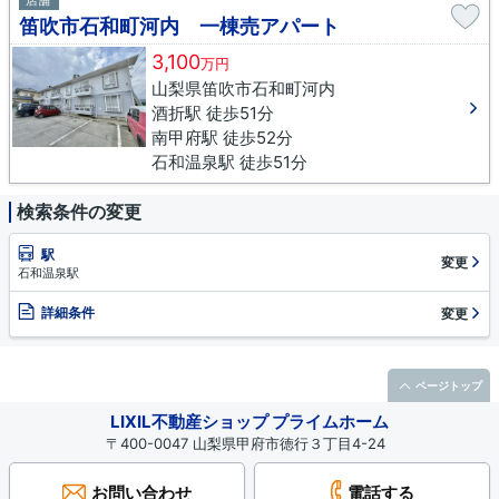
店舗
笛吹市石和町河内 一棟売アパート
3,100
万円
山梨県笛吹市石和町河内
酒折駅 徒歩51分
南甲府駅 徒歩52分
石和温泉駅 徒歩51分
検索条件の変更
駅
変更
石和温泉駅
詳細条件
変更
ページトップ
LIXIL不動産ショップ プライムホーム
〒400-0047 山梨県甲府市徳行３丁目4-24
お問い合わせ
電話する