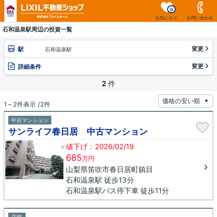
0
お気に入り
お問い合わせ
石和温泉駅周辺の投資一覧
変更
駅
石和温泉駅
変更
詳細条件
2
件
1～2件表示 /2件
中古マンション
サンライフ春日居 中古マンション
値下げ：2026/02/19
685
万円
山梨県笛吹市春日居町鎮目
石和温泉駅 徒歩13分
石和温泉駅バス停下車 徒歩11分