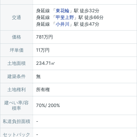
身延線 「
東花輪
」駅 徒歩32分
交通
身延線 「
甲斐上野
」駅 徒歩66分
身延線 「
小井川
」駅 徒歩47分
価格
781万円
坪単価
11万円
土地面積
234.71㎡
建築条件
無
土地権利
所有権
建ぺい率/容
70%/ 200%
積率
私道負担面積
セットバック