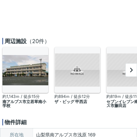
周辺施設
（20件）
約1,143ｍ / 徒歩15分
約894ｍ / 徒歩12分
約819ｍ / 徒歩1
南アルプス市立若草南小
ザ・ビッグ 甲西店
セブンイレブン
学校
ス市藤田店
物件詳細
所在地
山梨県南アルプス市浅原 169