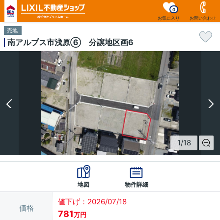
0
お気に入り
お問い合わせ
売地
南アルプス市浅原⑥ 分譲地区画6
1
/
18
地図
物件詳細
値下げ：2026/07/18
価格
781
万円