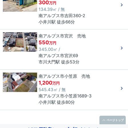
300
万円
134.39㎡ / 無
南アルプス市
吉田
360-2
小井川駅 徒歩66分
南アルプス市宮沢 売地
550
万円
345.00㎡ /
南アルプス市
宮沢
69
市川大門駅 徒歩53分
南アルプス市小笠原 売地
1,200
万円
545.43㎡ / 無
南アルプス市
小笠原
1689-3
小井川駅 徒歩80分
ページトップ