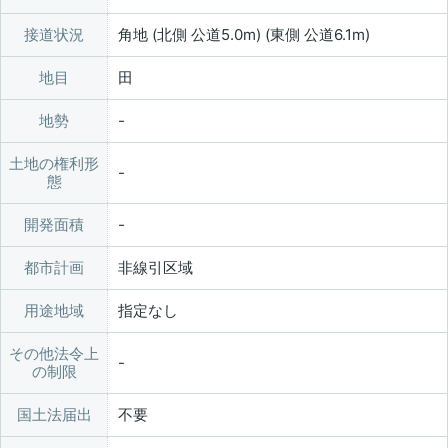
接道状況
角地 (北側 公道5.0m) (東側 公道6.1m)
地目
田
地勢
土地の権利形
態
開発面積
都市計画
非線引区域
用途地域
指定なし
その他法令上
の制限
国土法届出
不要