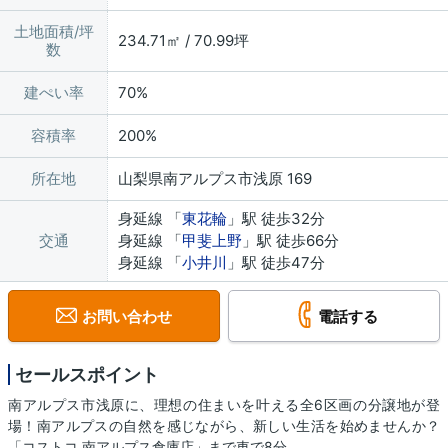
土地面積/坪
234.71㎡ / 70.99坪
数
建ぺい率
70%
容積率
200%
所在地
山梨県南アルプス市浅原 169
身延線 「
東花輪
」駅 徒歩32分
交通
身延線 「
甲斐上野
」駅 徒歩66分
身延線 「
小井川
」駅 徒歩47分
お問い合わせ
電話する
セールスポイント
南アルプス市浅原に、理想の住まいを叶える全6区画の分譲地が登
場！南アルプスの自然を感じながら、新しい生活を始めませんか？
「コストコ 南アルプス倉庫店」まで車で8分。