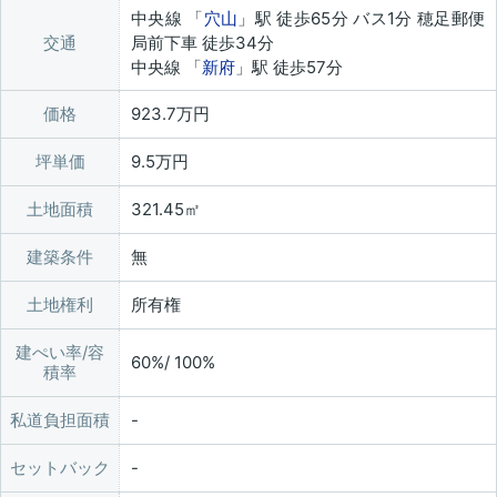
中央線 「
穴山
」駅 徒歩65分 バス1分 穂足郵便
交通
局前下車 徒歩34分
中央線 「
新府
」駅 徒歩57分
価格
923.7万円
坪単価
9.5万円
土地面積
321.45㎡
建築条件
無
土地権利
所有権
建ぺい率/容
60%/ 100%
積率
私道負担面積
セットバック