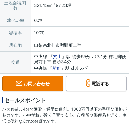
土地面積/坪
321.45㎡ / 97.23坪
数
建ぺい率
60%
容積率
100%
所在地
山梨県北杜市明野町上手
中央線 「
穴山
」駅 徒歩65分 バス1分 穂足郵便
局前下車 徒歩34分
交通
中央線 「
新府
」駅 徒歩57分
お問い合わせ
電話する
セールスポイント
バス停徒歩4分で通勤・通学に便利。1000万円以下の手頃な価格が
魅力です。小中学校が近く子育て安心。市役所や郵便局も近く、生
活に便利な立地の分譲地です。