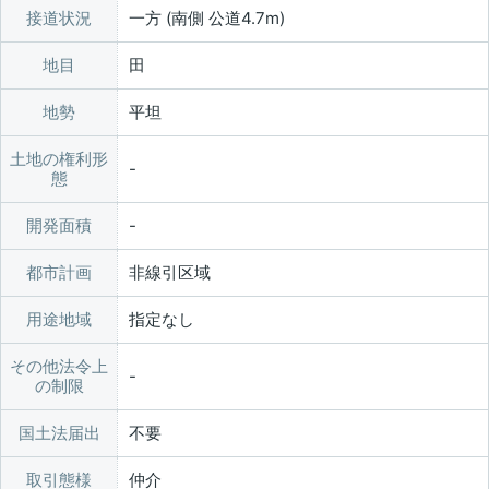
接道状況
一方 (南側 公道4.7m)
地目
田
地勢
平坦
土地の権利形
態
開発面積
都市計画
非線引区域
用途地域
指定なし
その他法令上
の制限
国土法届出
不要
取引態様
仲介