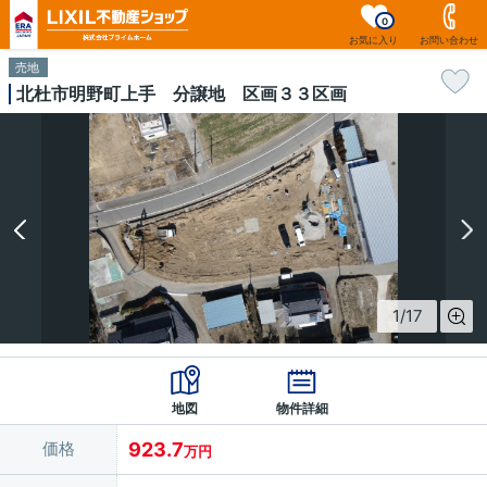
0
お気に入り
お問い合わせ
売地
北杜市明野町上手 分譲地 区画３３区画
1
/
17
地図
物件詳細
価格
923.7
万円