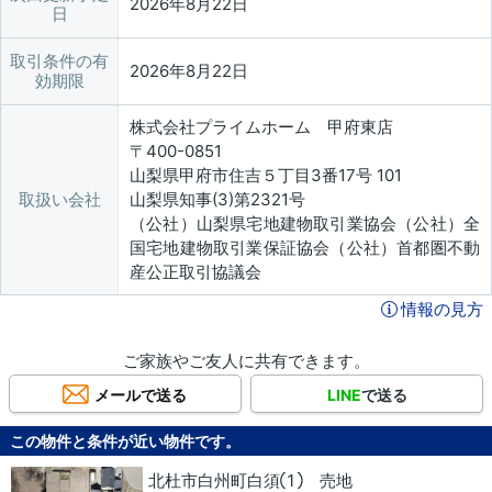
2026年8月22日
日
取引条件の有
2026年8月22日
効期限
株式会社プライムホーム 甲府東店
〒400-0851
山梨県甲府市住吉５丁目3番17号 101
取扱い会社
山梨県知事(3)第2321号
（公社）山梨県宅地建物取引業協会（公社）全
国宅地建物取引業保証協会（公社）首都圏不動
産公正取引協議会
情報の見方
ご家族やご友人に共有できます。
メールで送る
LINE
で送る
この物件と条件が近い物件です。
北杜市白州町白須① 売地