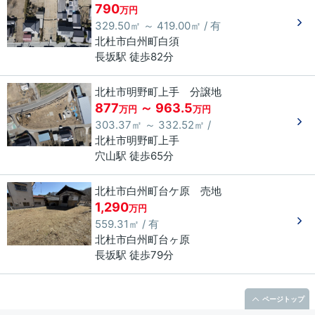
790
万円
329.50㎡ ～ 419.00㎡ / 有
北杜市
白州町白須
長坂駅 徒歩82分
北杜市明野町上手 分譲地
877
～ 963.5
万円
万円
303.37㎡ ～ 332.52㎡ /
北杜市
明野町上手
穴山駅 徒歩65分
北杜市白州町台ケ原 売地
1,290
万円
559.31㎡ / 有
北杜市
白州町台ヶ原
長坂駅 徒歩79分
ページトップ