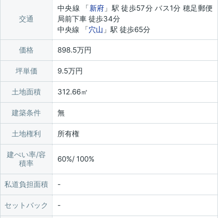
中央線 「
新府
」駅 徒歩57分 バス1分 穂足郵便
交通
局前下車 徒歩34分
中央線 「
穴山
」駅 徒歩65分
価格
898.5万円
坪単価
9.5万円
土地面積
312.66㎡
建築条件
無
土地権利
所有権
建ぺい率/容
60%/ 100%
積率
私道負担面積
セットバック