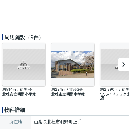
周辺施設
（9件）
約514ｍ / 徒歩7分
約234ｍ / 徒歩3分
約2,390ｍ / 徒
北杜市立明野小学校
北杜市立明野中学校
ツルハドラッグ 
店
物件詳細
所在地
山梨県北杜市明野町上手