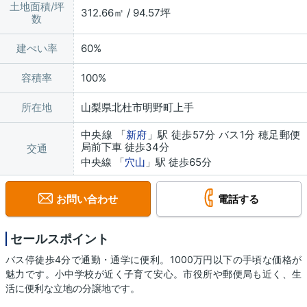
土地面積/坪
312.66㎡ / 94.57坪
数
建ぺい率
60%
容積率
100%
所在地
山梨県北杜市明野町上手
中央線 「
新府
」駅 徒歩57分 バス1分 穂足郵便
局前下車 徒歩34分
交通
中央線 「
穴山
」駅 徒歩65分
お問い合わせ
電話する
セールスポイント
バス停徒歩4分で通勤・通学に便利。1000万円以下の手頃な価格が
魅力です。小中学校が近く子育て安心。市役所や郵便局も近く、生
活に便利な立地の分譲地です。