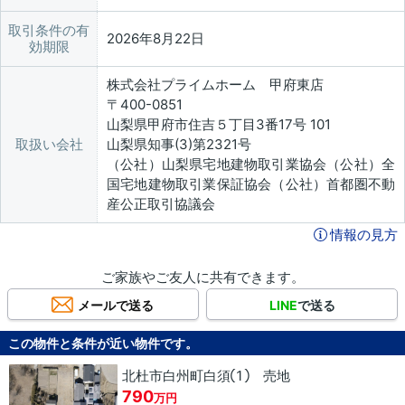
取引条件の有
2026年8月22日
効期限
株式会社プライムホーム 甲府東店
〒400-0851
山梨県甲府市住吉５丁目3番17号 101
取扱い会社
山梨県知事(3)第2321号
（公社）山梨県宅地建物取引業協会（公社）全
国宅地建物取引業保証協会（公社）首都圏不動
産公正取引協議会
情報の見方
ご家族やご友人に共有できます。
メールで送る
LINE
で送る
この物件と条件が近い物件です。
北杜市白州町白須① 売地
790
万円