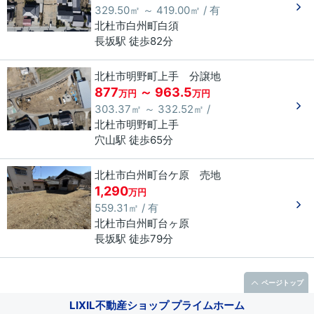
329.50㎡ ～ 419.00㎡ / 有
北杜市
白州町白須
長坂駅 徒歩82分
北杜市明野町上手 分譲地
877
～ 963.5
万円
万円
303.37㎡ ～ 332.52㎡ /
北杜市
明野町上手
穴山駅 徒歩65分
北杜市白州町台ケ原 売地
1,290
万円
559.31㎡ / 有
北杜市
白州町台ヶ原
長坂駅 徒歩79分
ページトップ
LIXIL不動産ショップ プライムホーム