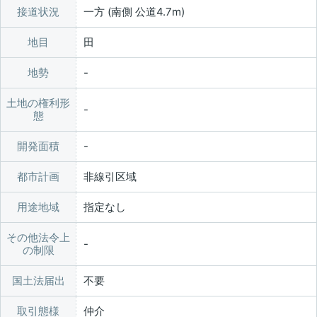
接道状況
一方 (南側 公道4.7m)
地目
田
地勢
土地の権利形
態
開発面積
都市計画
非線引区域
用途地域
指定なし
その他法令上
の制限
国土法届出
不要
取引態様
仲介