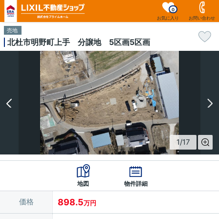
0
お気に入り
お問い合わせ
売地
北杜市明野町上手 分譲地 5区画5区画
1
/
17
地図
物件詳細
価格
898.5
万円