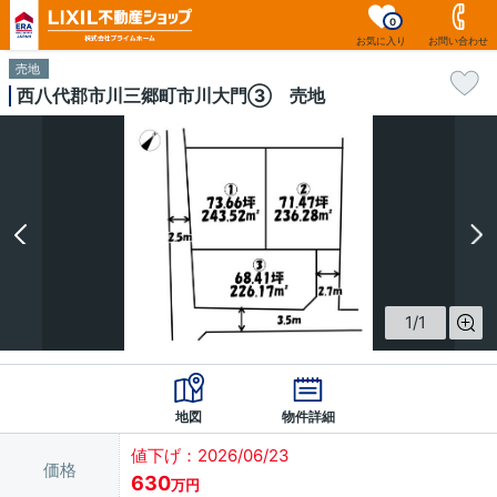
0
お気に入り
お問い合わせ
売地
西八代郡市川三郷町市川大門③ 売地
1
/
1
地図
物件詳細
値下げ：2026/06/23
価格
630
万円