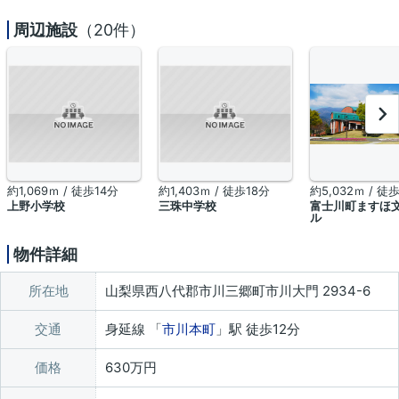
周辺施設
（20件）
約1,069ｍ / 徒歩14分
約1,403ｍ / 徒歩18分
約5,032ｍ / 徒
上野小学校
三珠中学校
富士川町ますほ
ル
物件詳細
所在地
山梨県西八代郡市川三郷町市川大門 2934-6
交通
身延線 「
市川本町
」駅 徒歩12分
価格
630万円