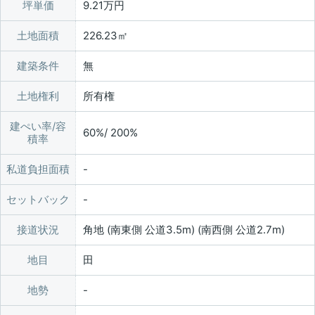
坪単価
9.21万円
土地面積
226.23㎡
建築条件
無
土地権利
所有権
建ぺい率/容
60%/ 200%
積率
私道負担面積
セットバック
接道状況
角地 (南東側 公道3.5m) (南西側 公道2.7m)
地目
田
地勢