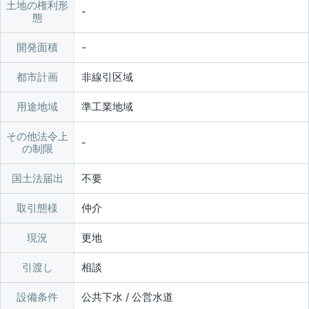
土地の権利形
態
開発面積
都市計画
非線引区域
用途地域
準工業地域
その他法令上
の制限
国土法届出
不要
取引態様
仲介
現況
更地
引渡し
相談
設備条件
公共下水 / 公営水道