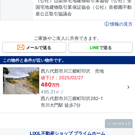
（公社）山梨県宅地建物取引業協会（公社）全
国宅地建物取引業保証協会（公社）首都圏不動
産公正取引協議会
情報の見方
ご家族やご友人に共有できます。
メールで送る
LINE
で送る
この物件と条件が近い物件です。
西八代郡市川三郷町印沢 売地
値下げ：2025/02/27
480
万円
495.31㎡ /
西八代郡市川三郷町
印沢
282-1
市川大門駅 徒歩7分
ページトップ
LIXIL不動産ショップ プライムホーム