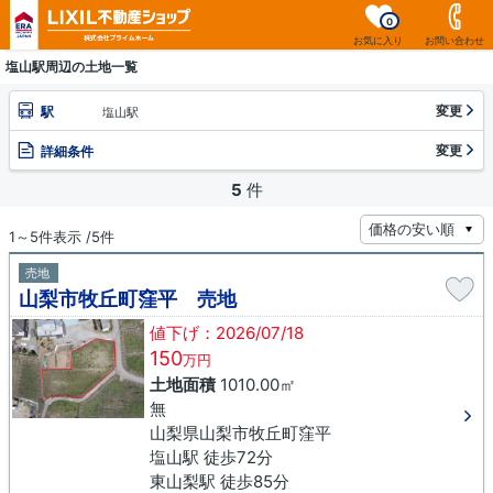
0
お気に入り
お問い合わせ
塩山駅周辺の土地一覧
変更
駅
塩山駅
変更
詳細条件
5
件
1～5件表示 /5件
売地
山梨市牧丘町窪平 売地
値下げ：2026/07/18
150
万円
土地面積
1010.00㎡
無
山梨県山梨市牧丘町窪平
塩山駅 徒歩72分
東山梨駅 徒歩85分