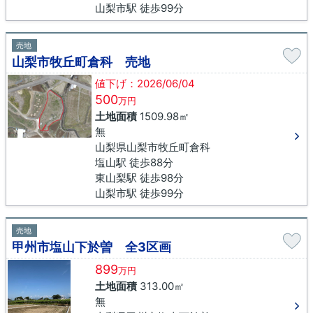
山梨市駅 徒歩99分
売地
山梨市牧丘町倉科 売地
値下げ：2026/06/04
500
万円
土地面積
1509.98㎡
無
山梨県山梨市牧丘町倉科
塩山駅 徒歩88分
東山梨駅 徒歩98分
山梨市駅 徒歩99分
売地
甲州市塩山下於曽 全3区画
899
万円
土地面積
313.00㎡
無