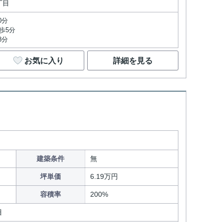
丁目
0分
歩5分
8分
お気に入り
詳細を見る
建築条件
無
坪単価
6.19万円
容積率
200%
目