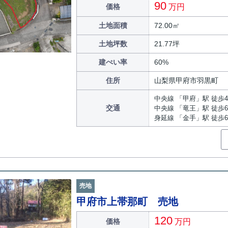
90
価格
万円
土地面積
72.00㎡
土地坪数
21.77坪
建ぺい率
60%
住所
山梨県甲府市羽黒町
中央線 「甲府」駅 徒歩4
交通
中央線 「竜王」駅 徒歩6
身延線 「金手」駅 徒歩6
売地
甲府市上帯那町 売地
120
価格
万円