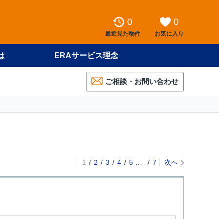
0
0
最近見た物件
お気に入り
は
ERAサービス理念
ご相談・お問い合わせ
1
2
3
4
5
…
7
次へ