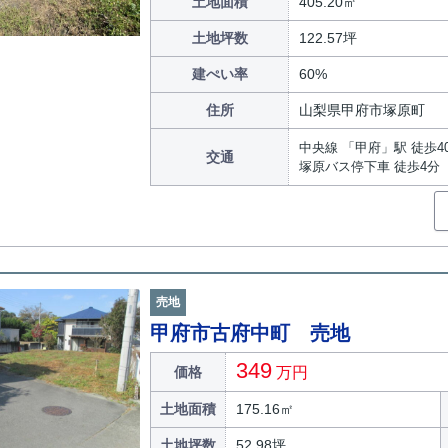
土地面積
405.20㎡
土地坪数
122.57坪
建ぺい率
60%
住所
山梨県甲府市塚原町
中央線 「甲府」駅 徒歩4
交通
塚原バス停下車 徒歩4分
売地
甲府市古府中町 売地
349
価格
万円
土地面積
175.16㎡
土地坪数
52.98坪