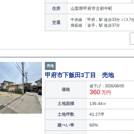
住所
山梨県甲府市古府中町
中央線 「甲府」駅 徒歩33分 バス7
交通
身延線 「金手」駅 徒歩37分
売地
甲府市下飯田3丁目 売地
値下げ：2026/06/05
価格
360
万円
土地面積
136.44㎡
土地坪数
41.27坪
建ぺい率
60%