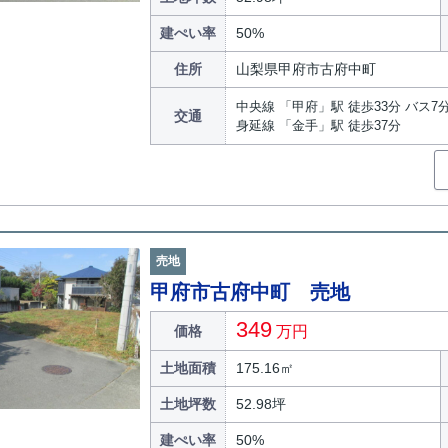
建ぺい率
50%
住所
山梨県甲府市古府中町
中央線 「甲府」駅 徒歩33分 バス7
交通
身延線 「金手」駅 徒歩37分
売地
甲府市古府中町 売地
349
価格
万円
土地面積
175.16㎡
土地坪数
52.98坪
建ぺい率
50%