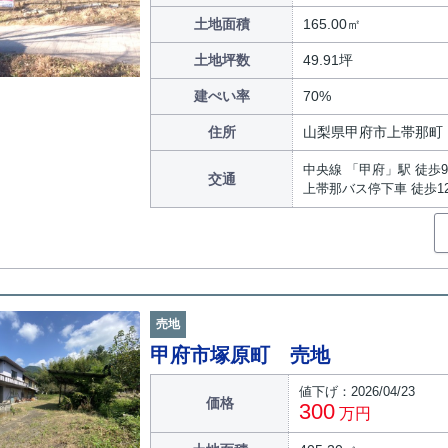
土地面積
165.00㎡
土地坪数
49.91坪
建ぺい率
70%
住所
山梨県甲府市上帯那町
中央線 「甲府」駅 徒歩9
交通
上帯那バス停下車 徒歩1
売地
甲府市塚原町 売地
値下げ：2026/04/23
価格
300
万円