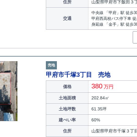
住所
山梨県甲府市下飯田３
中央線 「甲府」駅 徒歩3
交通
甲府西高校バス停下車 徒
身延線 「金手」駅 徒歩3
売地
甲府市千塚3丁目 売地
380
価格
万円
土地面積
202.84㎡
土地坪数
61.35坪
建ぺい率
60%
住所
山梨県甲府市千塚３丁