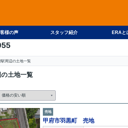
客様の声
スタッフ紹介
ERAと
955
府駅周辺の土地一覧
辺の土地一覧
売地
甲府市羽黒町 売地