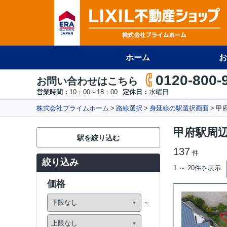
ホーム
お
0120-800-
お問い合わせはこちら
営業時間：
10：00～18：00
定休日：
水曜日
株式会社プライムホーム
路線選択
身延線の駅選択画面
甲
甲府駅周
駅を絞り込む
137
件
絞り込み
1 ～ 20件を表示
価格