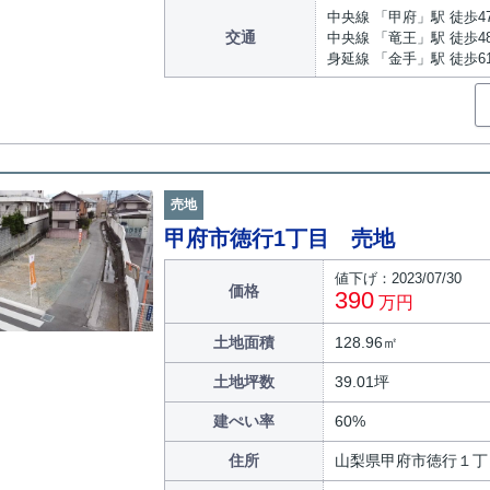
中央線 「甲府」駅 徒歩4
交通
中央線 「竜王」駅 徒歩4
身延線 「金手」駅 徒歩6
売地
甲府市徳行1丁目 売地
値下げ：2023/07/30
価格
390
万円
土地面積
128.96㎡
土地坪数
39.01坪
建ぺい率
60%
住所
山梨県甲府市徳行１丁