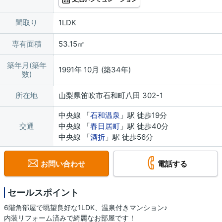
間取り
1LDK
専有面積
53.15㎡
築年月(築年
1991年 10月 (築34年)
数)
所在地
山梨県笛吹市石和町八田 302-1
中央線 「
石和温泉
」駅 徒歩19分
交通
中央線 「
春日居町
」駅 徒歩40分
中央線 「
酒折
」駅 徒歩56分
お問い合わせ
電話する
セールスポイント
6階角部屋で眺望良好な1LDK、温泉付きマンション♪
内装リフォーム済みで綺麗なお部屋です！