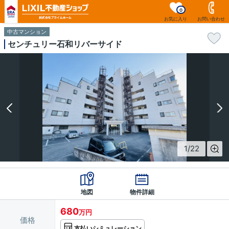
0
お気に入り
お問い合わせ
中古マンション
センチュリー石和リバーサイド
1
/
22
地図
物件詳細
680
万円
価格
支払いシミュレーション