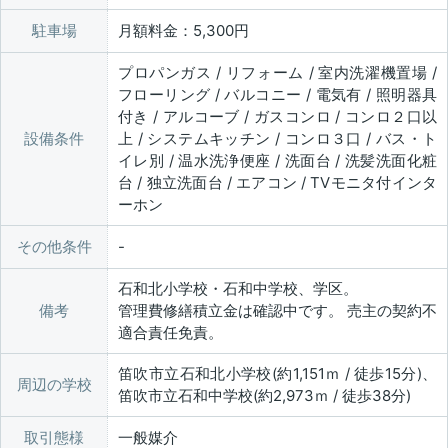
駐車場
月額料金：5,300円
プロパンガス / リフォーム / 室内洗濯機置場 /
フローリング / バルコニー / 電気有 / 照明器具
付き / アルコーブ / ガスコンロ / コンロ２口以
設備条件
上 / システムキッチン / コンロ３口 / バス・ト
イレ別 / 温水洗浄便座 / 洗面台 / 洗髪洗面化粧
台 / 独立洗面台 / エアコン / TVモニタ付インタ
ーホン
その他条件
石和北小学校・石和中学校、学区。
備考
管理費修繕積立金は確認中です。 売主の契約不
適合責任免責。
笛吹市立石和北小学校(約1,151ｍ / 徒歩15分)、
周辺の学校
笛吹市立石和中学校(約2,973ｍ / 徒歩38分)
取引態様
一般媒介