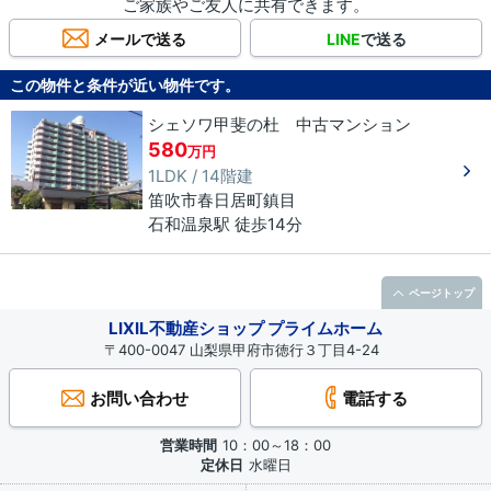
ご家族やご友人に共有できます。
メールで送る
LINE
で送る
この物件と条件が近い物件です。
シェソワ甲斐の杜 中古マンション
580
万円
1LDK / 14階建
笛吹市
春日居町鎮目
石和温泉駅 徒歩14分
ページトップ
LIXIL不動産ショップ プライムホーム
〒400-0047 山梨県甲府市徳行３丁目4-24
お問い合わせ
電話する
営業時間
10：00～18：00
定休日
水曜日