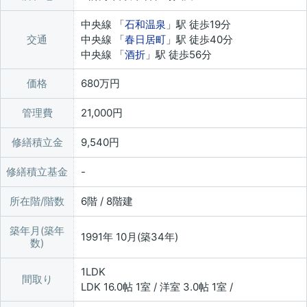
中央線 「
石和温泉
」駅 徒歩19分
交通
中央線 「
春日居町
」駅 徒歩40分
中央線 「
酒折
」駅 徒歩56分
価格
680万円
管理費
21,000円
修繕積立金
9,540円
修繕積立基金
所在階/階数
6階 / 8階建
築年月(築年
1991年 10月(築34年)
数)
1LDK
間取り
LDK 16.0帖 1室 / 洋室 3.0帖 1室 /