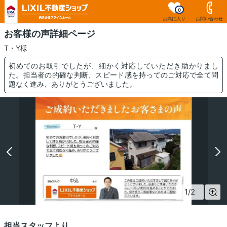
0
お気に入り
お問い合わせ
お客様の声詳細ページ
T・Y様
初めてのお取引でしたが、細かく対応していただき助かりまし
た。担当者の的確な判断、スピード感を持ってのご対応で全て問
題なく進み、ありがとうございました。
1
/
2
担当スタッフより