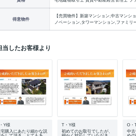
資格
宅地建物取引士 賃貸不動産経営管理士 フ
【売買物件】新築マンション,中古マンション
得意物件
ノベーション,タワーマンション,ファミリ
担当したお客様より
・Y様
T・Y様
O・
住宅購入にあたり細かな説
初めてのお取引でしたが、
中古
明をして頂き、とてもあ…
細かく対応していただき…
めの