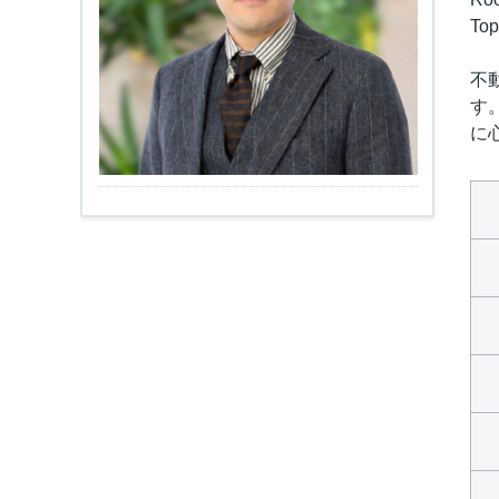
To
不
す
に