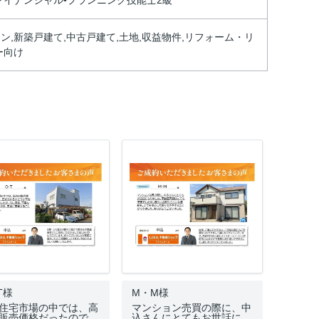
ァイナンシャル•プランニング技能士2級
,新築戸建て,中古戸建て,土地,収益物件,リフォーム・リ
ー向け
T様
M・M様
住宅市場の中では、高
マンション売買の際に、中
販売価格だったので…
込さんにとてもお世話に…