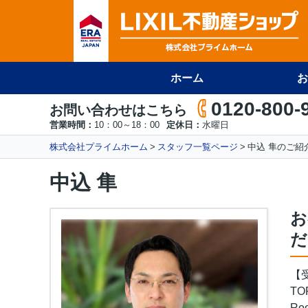
ホーム
お
0120-800-
お問い合わせはこちら
営業時間：
10：00～18：00
定休日：
水曜日
株式会社プライムホーム
スタッフ一覧ページ
中込 隼のご紹
中込 隼
お
だ
【
TOP
Ro