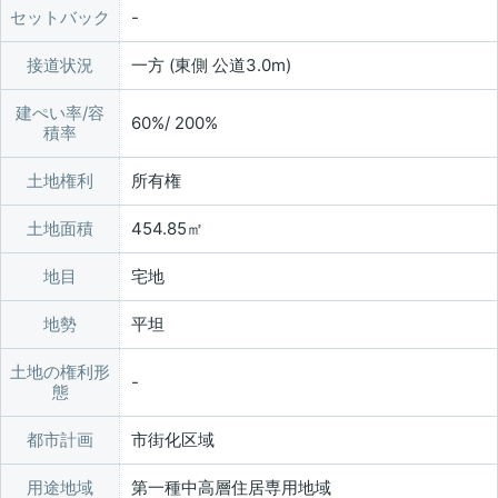
セットバック
接道状況
一方 (東側 公道3.0m)
建ぺい率/容
60%/ 200%
積率
土地権利
所有権
土地面積
454.85㎡
地目
宅地
地勢
平坦
土地の権利形
態
都市計画
市街化区域
用途地域
第一種中高層住居専用地域