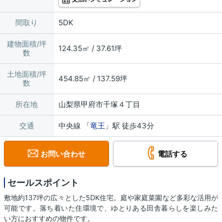
間取り
5DK
建物面積/坪
124.35㎡ / 37.61坪
数
土地面積/坪
454.85㎡ / 137.59坪
数
所在地
山梨県甲府市千塚４丁目
交通
中央線 「
竜王
」駅 徒歩43分
お問い合わせ
電話する
セールスポイント
敷地約137坪の広々とした5DK住宅。庭や家庭菜園など多彩な活用が
可能です。落ち着いた住環境で、ゆとりある田舎暮らしを楽しみた
い方におすすめの物件です。