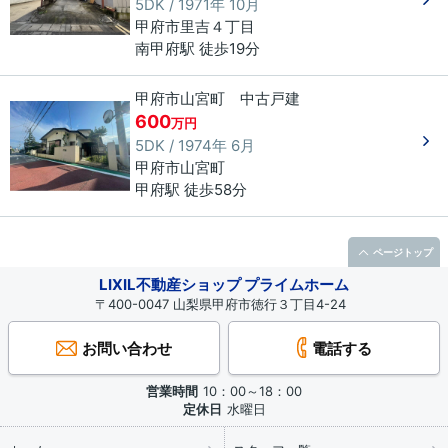
5DK / 1971年 10月
甲府市
里吉
４丁目
南甲府駅 徒歩19分
甲府市山宮町 中古戸建
600
万円
5DK / 1974年 6月
甲府市
山宮町
甲府駅 徒歩58分
ページトップ
LIXIL不動産ショップ プライムホーム
〒400-0047 山梨県甲府市徳行３丁目4-24
お問い合わせ
電話する
営業時間
10：00～18：00
定休日
水曜日