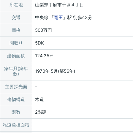
所在地
山梨県甲府市千塚４丁目
交通
中央線 「
竜王
」駅 徒歩43分
価格
500万円
間取り
5DK
建物面積
124.35㎡
築年月(築年
1970年 5月(築56年)
数)
主要採光面
建物構造
木造
階数
2階建
私道負担面積