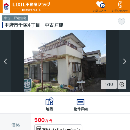
0
お気に入り
お問い合わせ
中古一戸建住宅
甲府市千塚4丁目 中古戸建
1
/
10
地図
物件詳細
500
万円
価格
支払いシミュレーション