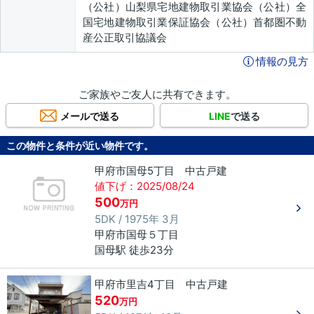
（公社）山梨県宅地建物取引業協会（公社）全
国宅地建物取引業保証協会（公社）首都圏不動
産公正取引協議会
情報の見方
ご家族やご友人に共有できます。
メールで送る
LINE
で送る
この物件と条件が近い物件です。
甲府市国母5丁目 中古戸建
値下げ：2025/08/24
500
万円
5DK / 1975年 3月
甲府市
国母
５丁目
国母駅 徒歩23分
甲府市里吉4丁目 中古戸建
520
万円