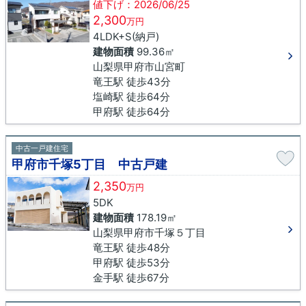
値下げ：2026/06/25
2,300
万円
4LDK+S(納戸)
建物面積
99.36㎡
山梨県甲府市山宮町
竜王駅 徒歩43分
塩崎駅 徒歩64分
甲府駅 徒歩64分
中古一戸建住宅
甲府市千塚5丁目 中古戸建
2,350
万円
5DK
建物面積
178.19㎡
山梨県甲府市千塚５丁目
竜王駅 徒歩48分
甲府駅 徒歩53分
金手駅 徒歩67分