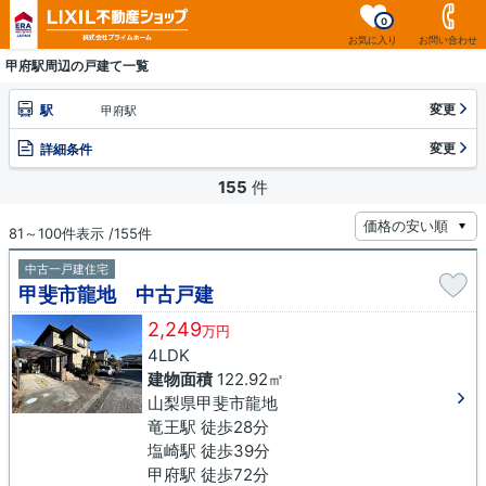
0
お気に入り
お問い合わせ
甲府駅周辺の戸建て一覧
変更
駅
甲府駅
変更
詳細条件
155
件
81～100件表示 /155件
中古一戸建住宅
甲斐市龍地 中古戸建
2,249
万円
4LDK
建物面積
122.92㎡
山梨県甲斐市龍地
竜王駅 徒歩28分
塩崎駅 徒歩39分
甲府駅 徒歩72分