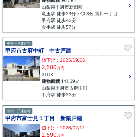
建物面積
96.79㎡
山梨県甲府市新田町
竜王駅 徒歩29分 バス8分 貢川一丁目下車 徒歩6分
甲府駅 徒歩43分
金手駅 徒歩57分
中古一戸建住宅
甲府市古府中町 中古戸建
値下げ：2025/09/06
2,580
万円
3LDK
建物面積
141.69㎡
山梨県甲府市古府中町
甲府駅 徒歩33分
新築一戸建住宅
甲府市富士見１丁目 新築戸建
値下げ：2026/07/17
2,590
万円