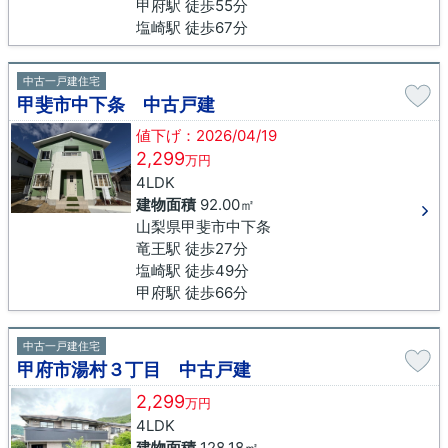
甲府駅 徒歩55分
塩崎駅 徒歩67分
中古一戸建住宅
甲斐市中下条 中古戸建
値下げ：2026/04/19
2,299
万円
4LDK
建物面積
92.00㎡
山梨県甲斐市中下条
竜王駅 徒歩27分
塩崎駅 徒歩49分
甲府駅 徒歩66分
中古一戸建住宅
甲府市湯村３丁目 中古戸建
2,299
万円
4LDK
建物面積
128.18㎡