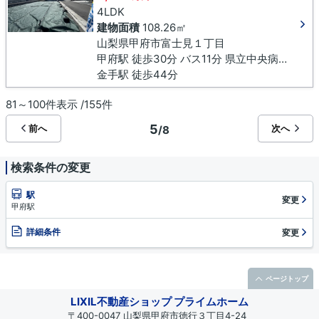
4LDK
建物面積
108.26㎡
山梨県甲府市富士見１丁目
甲府駅 徒歩30分 バス11分 県立中央病院下車 徒歩10分
金手駅 徒歩44分
81～100件表示 /155件
5
前へ
次へ
/8
検索条件の変更
駅
変更
甲府駅
詳細条件
変更
ページトップ
LIXIL不動産ショップ プライムホーム
〒400-0047 山梨県甲府市徳行３丁目4-24