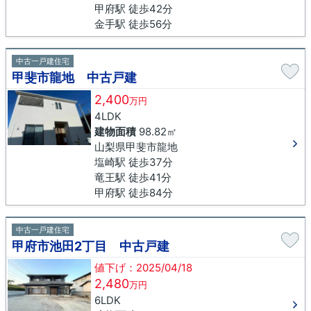
甲府駅 徒歩42分
金手駅 徒歩56分
中古一戸建住宅
甲斐市龍地 中古戸建
2,400
万円
4LDK
建物面積
98.82㎡
山梨県甲斐市龍地
塩崎駅 徒歩37分
竜王駅 徒歩41分
甲府駅 徒歩84分
中古一戸建住宅
甲府市池田2丁目 中古戸建
値下げ：2025/04/18
2,480
万円
6LDK