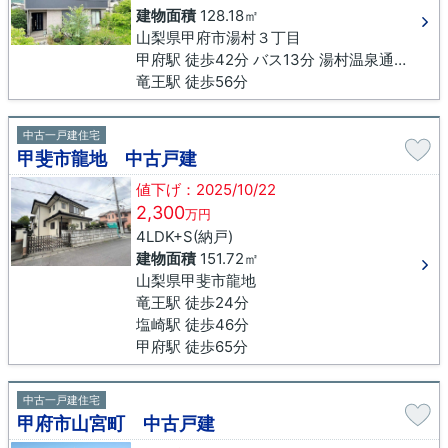
建物面積
128.18㎡
山梨県甲府市湯村３丁目
甲府駅 徒歩42分 バス13分 湯村温泉通り下車 徒歩3分
竜王駅 徒歩56分
中古一戸建住宅
甲斐市龍地 中古戸建
値下げ：2025/10/22
2,300
万円
4LDK+S(納戸)
建物面積
151.72㎡
山梨県甲斐市龍地
竜王駅 徒歩24分
塩崎駅 徒歩46分
甲府駅 徒歩65分
中古一戸建住宅
甲府市山宮町 中古戸建