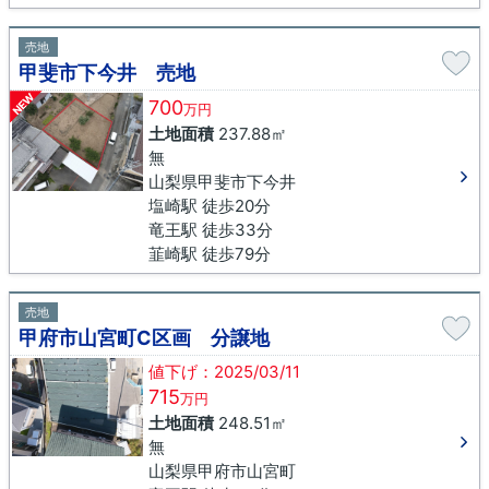
売地
甲斐市下今井 売地
NEW
700
万円
土地面積
237.88㎡
無
山梨県甲斐市下今井
塩崎駅 徒歩20分
竜王駅 徒歩33分
韮崎駅 徒歩79分
売地
甲府市山宮町C区画 分譲地
値下げ：2025/03/11
715
万円
土地面積
248.51㎡
無
山梨県甲府市山宮町