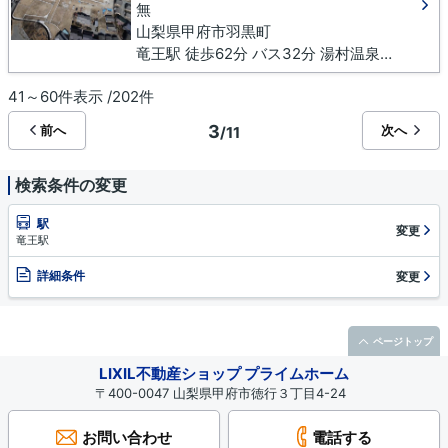
無
山梨県甲府市羽黒町
竜王駅 徒歩62分 バス32分 湯村温泉入口下車 徒歩16分
41～60件表示 /202件
3
前へ
次へ
/11
検索条件の変更
駅
変更
竜王駅
詳細条件
変更
ページトップ
LIXIL不動産ショップ プライムホーム
〒400-0047 山梨県甲府市徳行３丁目4-24
お問い合わせ
電話する