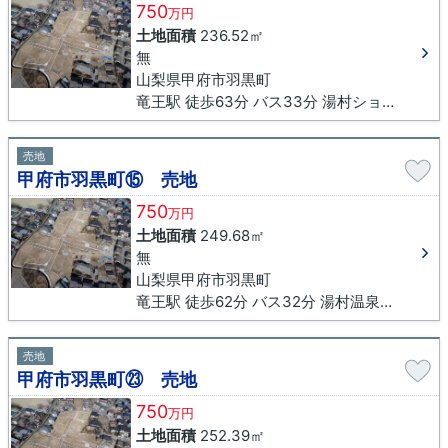
750
万円
土地面積
236.52㎡
無
山梨県甲府市羽黒町
竜王駅 徒歩63分 バス33分 湯村ショッピングセンター下車 徒歩15分
売地
甲府市羽黒町⑮ 売地
750
万円
土地面積
249.68㎡
無
山梨県甲府市羽黒町
竜王駅 徒歩62分 バス32分 湯村温泉入口下車 徒歩16分
売地
甲府市羽黒町㉓ 売地
750
万円
土地面積
252.39㎡