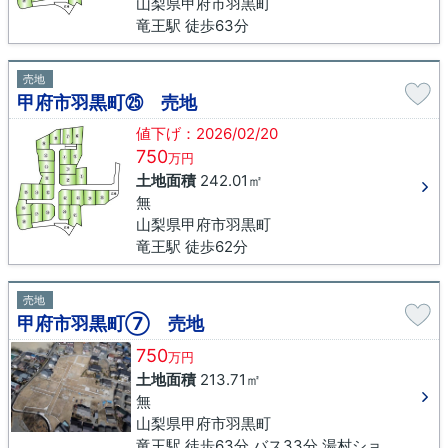
山梨県甲府市羽黒町
竜王駅 徒歩63分
売地
甲府市羽黒町㉕ 売地
値下げ：2026/02/20
750
万円
土地面積
242.01㎡
無
山梨県甲府市羽黒町
竜王駅 徒歩62分
売地
甲府市羽黒町⑦ 売地
750
万円
土地面積
213.71㎡
無
山梨県甲府市羽黒町
竜王駅 徒歩63分 バス33分 湯村ショッピングセンター下車 徒歩15分