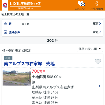
0
お気に入り
お問い合わせ
竜王駅周辺の土地一覧
変更
駅
竜王駅
変更
詳細条件
202
件
41～60件表示 /202件
売地
南アルプス市在家塚 売地
700
万円
土地面積
598.00㎡
無
山梨県南アルプス市在家塚
塩崎駅 徒歩84分
竜王駅 徒歩97分
常永駅 徒歩97分