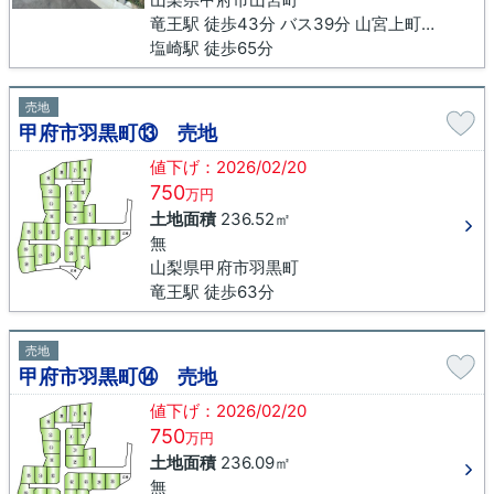
竜王駅 徒歩43分 バス39分 山宮上町下車 徒歩3分
塩崎駅 徒歩65分
売地
甲府市羽黒町⑬ 売地
値下げ：2026/02/20
750
万円
土地面積
236.52㎡
無
山梨県甲府市羽黒町
竜王駅 徒歩63分
売地
甲府市羽黒町⑭ 売地
値下げ：2026/02/20
750
万円
土地面積
236.09㎡
無