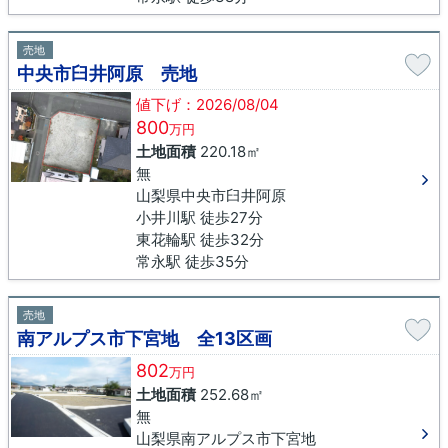
売地
中央市臼井阿原 売地
値下げ：2026/08/04
800
万円
土地面積
220.18㎡
無
山梨県中央市臼井阿原
小井川駅 徒歩27分
東花輪駅 徒歩32分
常永駅 徒歩35分
売地
南アルプス市下宮地 全13区画
802
万円
土地面積
252.68㎡
無
山梨県南アルプス市下宮地