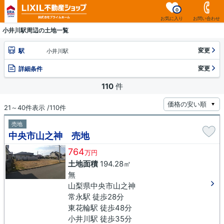
0
お気に入り
お問い合わせ
小井川駅周辺の土地一覧
変更
駅
小井川駅
変更
詳細条件
110
件
21～40件表示 /110件
売地
中央市山之神 売地
764
万円
土地面積
194.28㎡
無
山梨県中央市山之神
常永駅 徒歩28分
東花輪駅 徒歩48分
小井川駅 徒歩35分