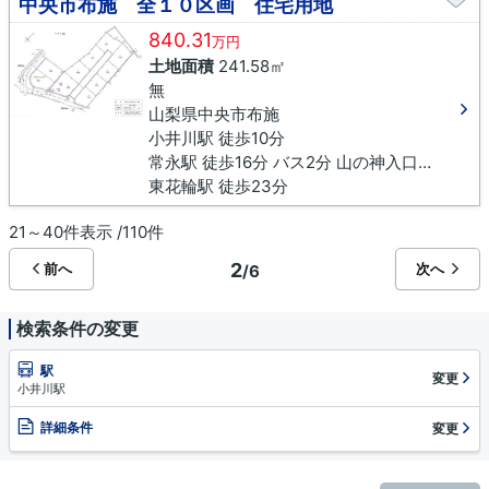
中央市布施 全１０区画 住宅用地
840.31
万円
土地面積
241.58㎡
無
山梨県中央市布施
小井川駅 徒歩10分
常永駅 徒歩16分 バス2分 山の神入口下車 徒歩5分
東花輪駅 徒歩23分
21～40件表示 /110件
2
前へ
次へ
/6
検索条件の変更
駅
変更
小井川駅
詳細条件
変更