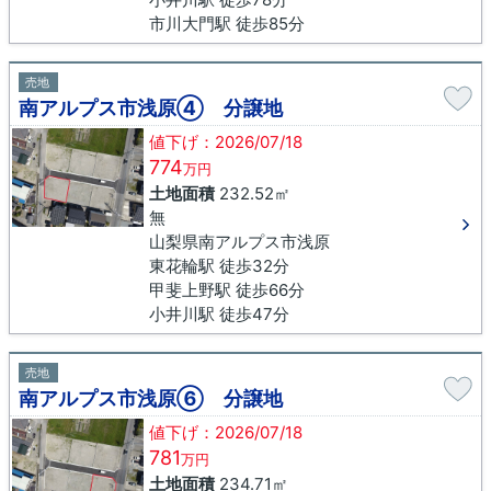
市川大門駅 徒歩85分
売地
南アルプス市浅原④ 分譲地
値下げ：2026/07/18
774
万円
土地面積
232.52㎡
無
山梨県南アルプス市浅原
東花輪駅 徒歩32分
甲斐上野駅 徒歩66分
小井川駅 徒歩47分
売地
南アルプス市浅原⑥ 分譲地
値下げ：2026/07/18
781
万円
土地面積
234.71㎡