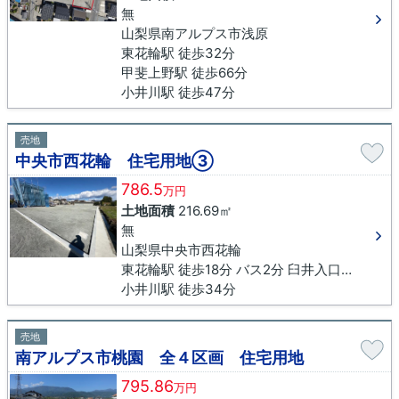
無
山梨県南アルプス市浅原
東花輪駅 徒歩32分
甲斐上野駅 徒歩66分
小井川駅 徒歩47分
売地
中央市西花輪 住宅用地③
786.5
万円
土地面積
216.69㎡
無
山梨県中央市西花輪
東花輪駅 徒歩18分 バス2分 臼井入口下車 徒歩6分
小井川駅 徒歩34分
売地
南アルプス市桃園 全４区画 住宅用地
795.86
万円