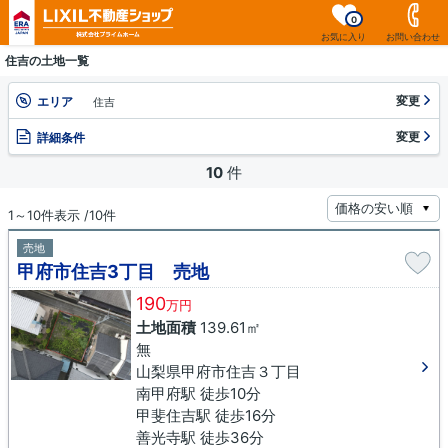
0
お気に入り
お問い合わせ
住吉の土地一覧
変更
エリア
住吉
変更
詳細条件
10
件
1～10件表示 /10件
売地
甲府市住吉3丁目 売地
190
万円
土地面積
139.61㎡
無
山梨県甲府市住吉３丁目
南甲府駅 徒歩10分
甲斐住吉駅 徒歩16分
善光寺駅 徒歩36分