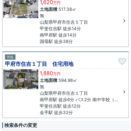
1,620
万円
土地面積
517.38㎡
無
山梨県甲府市住吉５丁目
甲斐住吉駅 徒歩14分
南甲府駅 徒歩14分
国母駅 徒歩38分
売地
甲府市住吉１丁目 住宅用地
1,880
万円
土地面積
594.98㎡
無
山梨県甲府市住吉１丁目
南甲府駅 徒歩6分 バス2分 南中学校（山梨県）下車 徒歩2分
甲斐住吉駅 徒歩12分
金手駅 徒歩32分
検索条件の変更